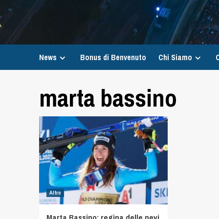
News
Bonus di Benvenuto
Chi Siamo
C
marta bassino
Altro
Marta Bassino: regina delle nevi