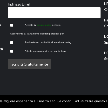
L’
Indirizzo Email
Cr
,
Fa
a
Accetto la
privacy policy
del sito.
Co
i
Acconsento al trattamento dei dati personali per:
L’
Sp
Profilazione con finalità di email marketing.
di
Attività promozionali a per conto terzi.
L’
St
la migliore esperienza sul nostro sito. Se continui ad utilizzare questo s