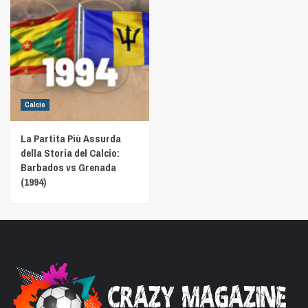
Calcio
La Partita Più Assurda
della Storia del Calcio:
Barbados vs Grenada
(1994)