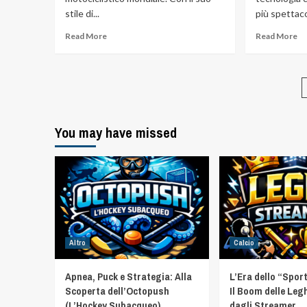
stile di...
più spettacol
Read More
Read More
You may have missed
Altro
Calcio
Apnea, Puck e Strategia: Alla
L’Era dello “Spor
Scoperta dell’Octopush
Il Boom delle Leg
(L’Hockey Subacqueo)
dagli Streamer