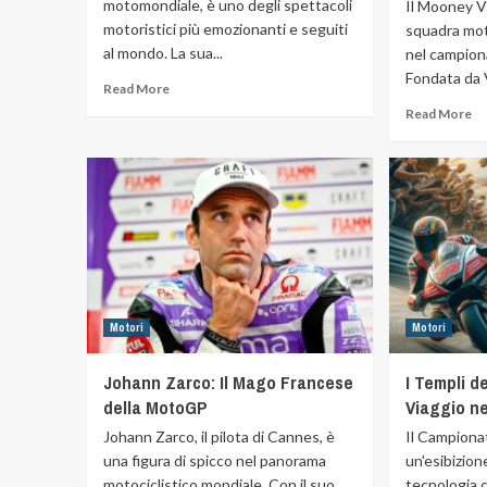
motomondiale, è uno degli spettacoli
Il Mooney 
motoristici più emozionanti e seguiti
squadra mot
al mondo. La sua...
nel campion
Fondata da V
Read More
Read More
Motori
Motori
Johann Zarco: Il Mago Francese
I Templi de
della MotoGP
Viaggio ne
Johann Zarco, il pilota di Cannes, è
Il Campion
una figura di spicco nel panorama
un'esibizione
motociclistico mondiale. Con il suo
tecnologia c