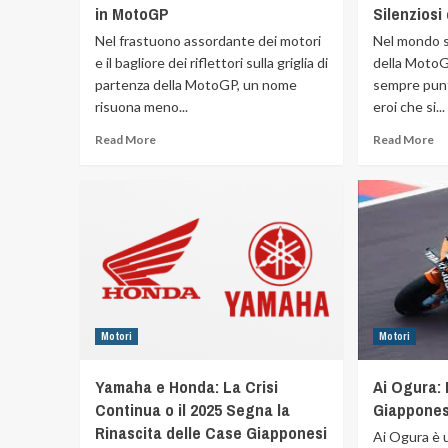
in MotoGP
Silenziosi 
Nel frastuono assordante dei motori
Nel mondo sc
e il bagliore dei riflettori sulla griglia di
della MotoGP
partenza della MotoGP, un nome
sempre puntat
risuona meno...
eroi che si...
Read More
Read More
Motori
Motori
Yamaha e Honda: La Crisi
Ai Ogura: 
Continua o il 2025 Segna la
Giappones
Rinascita delle Case Giapponesi
Ai Ogura è u