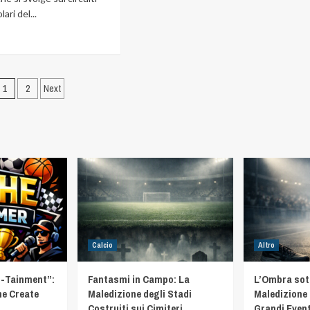
ari del...
1
2
Next
Calcio
Altro
t-Tainment”:
Fantasmi in Campo: La
L’Ombra sotto
he Create
Maledizione degli Stadi
Maledizione 
Costruiti sui Cimiteri
Grandi Event