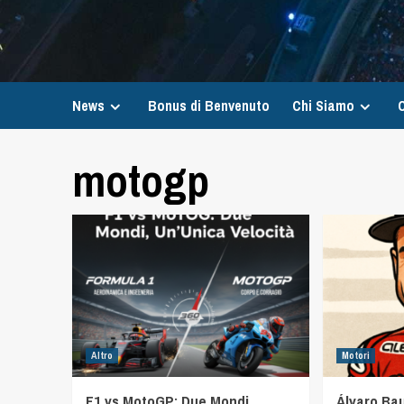
News
Bonus di Benvenuto
Chi Siamo
C
motogp
Altro
Motori
F1 vs MotoGP: Due Mondi,
Álvaro Bau