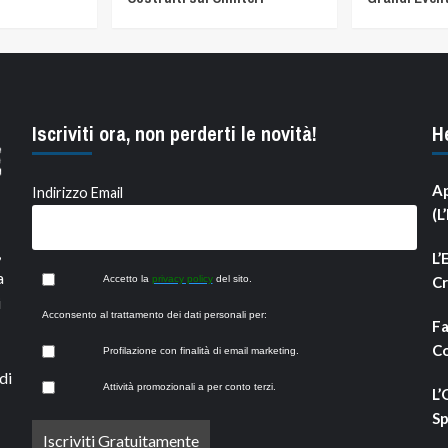
Iscriviti ora, non perderti le novità!
H
Ap
Indirizzo Email
(L
,
L’
a
Accetto la
privacy policy
del sito.
Cr
i
Acconsento al trattamento dei dati personali per:
Fa
Co
Profilazione con finalità di email marketing.
di
Attività promozionali a per conto terzi.
L’
Sp