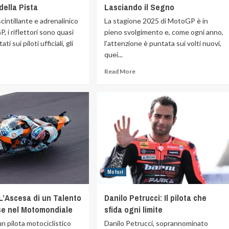
della Pista
Lasciando il Segno
intillante e adrenalinico
La stagione 2025 di MotoGP è in
, i riflettori sono quasi
pieno svolgimento e, come ogni anno,
i sui piloti ufficiali, gli
l'attenzione è puntata sui volti nuovi,
quei...
Read More
Motori
L’Ascesa di un Talento
Danilo Petrucci: Il pilota che
e nel Motomondiale
sfida ogni limite
n pilota motociclistico
Danilo Petrucci, soprannominato