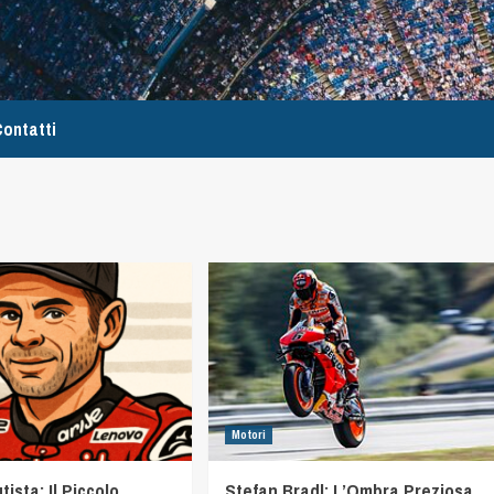
ontatti
Motori
tista: Il Piccolo
Stefan Bradl: L’Ombra Preziosa