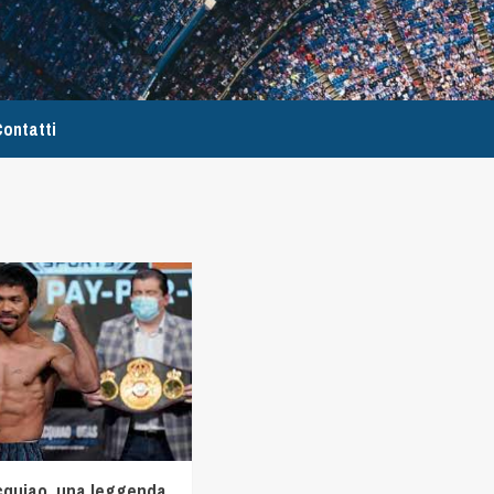
ontatti
quiao, una leggenda