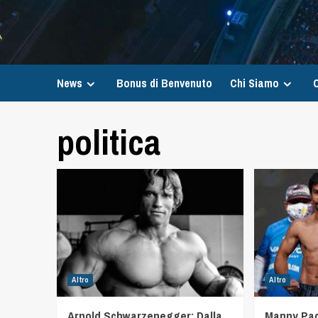
News
Bonus di Benvenuto
Chi Siamo
C
politica
Altro
Altro
Arnold Schwarzenegger: Dalla
Manny Pac