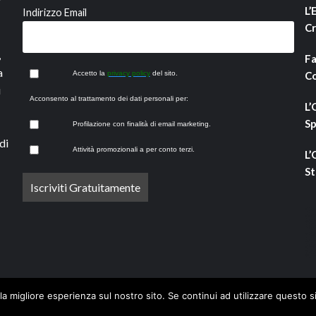
L’
Indirizzo Email
Cr
,
Fa
a
Accetto la
privacy policy
del sito.
Co
i
Acconsento al trattamento dei dati personali per:
L’
Sp
Profilazione con finalità di email marketing.
di
Attività promozionali a per conto terzi.
L’
St
la migliore esperienza sul nostro sito. Se continui ad utilizzare questo s