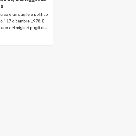
to
iao è un pugile e politico
ato il 17 dicembre 1978. È
no dei migliori pugili di...