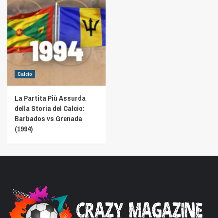
Calcio
La Partita Più Assurda
della Storia del Calcio:
Barbados vs Grenada
(1994)