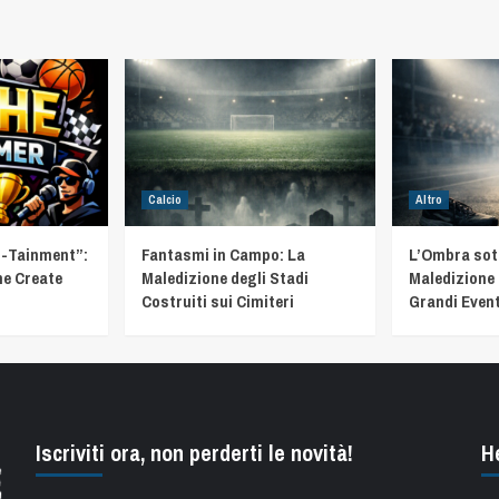
Calcio
Altro
t-Tainment”:
Fantasmi in Campo: La
L’Ombra sotto
he Create
Maledizione degli Stadi
Maledizione 
Costruiti sui Cimiteri
Grandi Event
Iscriviti ora, non perderti le novità!
H