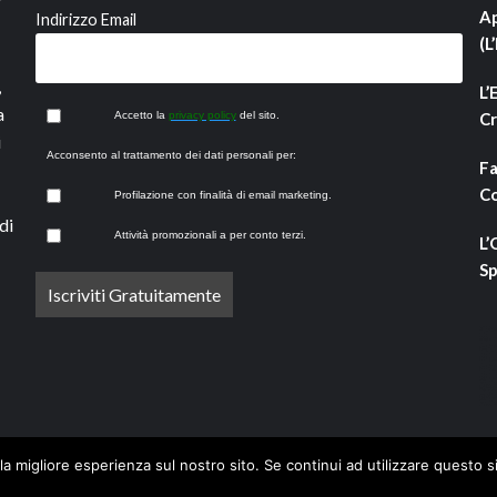
Ap
Indirizzo Email
(L
,
L’
a
Accetto la
privacy policy
del sito.
Cr
i
Acconsento al trattamento dei dati personali per:
Fa
Co
Profilazione con finalità di email marketing.
di
Attività promozionali a per conto terzi.
L’
Sp
la migliore esperienza sul nostro sito. Se continui ad utilizzare questo s