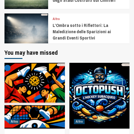
degli Stadi Costruiti sui Cimiteri
Altro
L’Ombra sotto i Riflettori: La
Maledizione delle Sparizioni ai
Grandi Eventi Sportivi
You may have missed
Altro
Altro