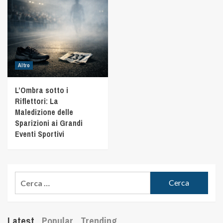
Altro
L’Ombra sotto i
Riflettori: La
Maledizione delle
Sparizioni ai Grandi
Eventi Sportivi
Latest
Popular
Trending