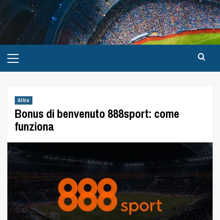
Altro
Bonus di benvenuto 888sport: come
funziona