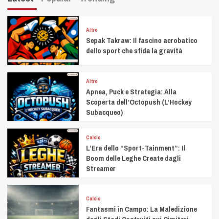
Altro
Sepak Takraw: Il fascino acrobatico
dello sport che sfida la gravità
Altro
Apnea, Puck e Strategia: Alla
Scoperta dell’Octopush (L’Hockey
Subacqueo)
Calcio
L’Era dello “Sport-Tainment”: Il
Boom delle Leghe Create dagli
Streamer
Calcio
Fantasmi in Campo: La Maledizione