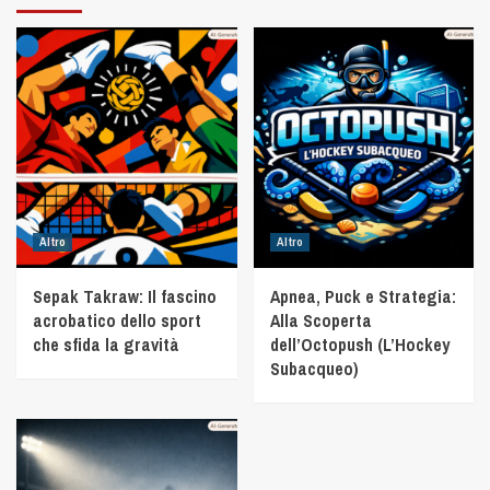
Altro
Altro
Sepak Takraw: Il fascino
Apnea, Puck e Strategia:
acrobatico dello sport
Alla Scoperta
che sfida la gravità
dell’Octopush (L’Hockey
Subacqueo)