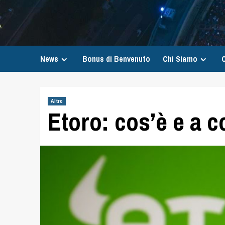
News
Bonus di Benvenuto
Chi Siamo
C
Altro
Etoro: cos’è e a c