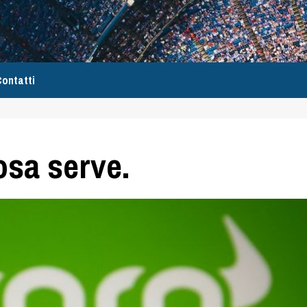
ontatti
osa serve.