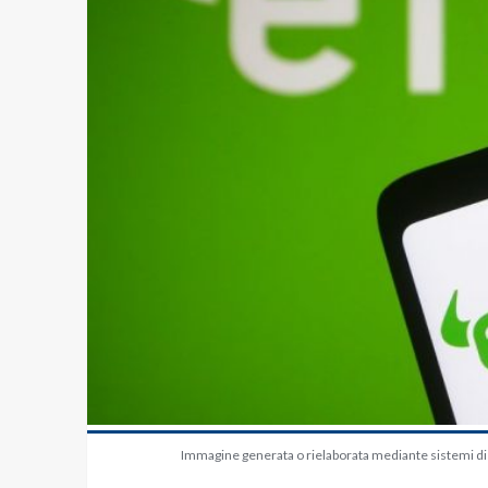
Immagine generata o rielaborata mediante sistemi di in