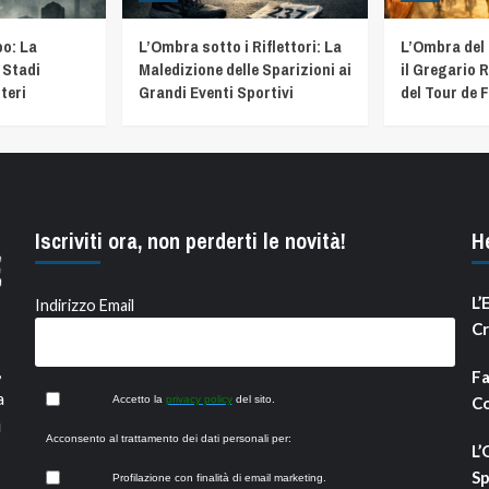
o: La
L’Ombra sotto i Riflettori: La
L’Ombra del
 Stadi
Maledizione delle Sparizioni ai
il Gregario R
teri
Grandi Eventi Sportivi
del Tour de 
Iscriviti ora, non perderti le novità!
H
L’
Indirizzo Email
Cr
,
Fa
a
Accetto la
privacy policy
del sito.
Co
i
Acconsento al trattamento dei dati personali per:
L’
Sp
Profilazione con finalità di email marketing.