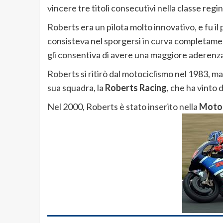
vincere tre titoli consecutivi nella classe regin
Roberts era un pilota molto innovativo, e fu il pr
consisteva nel sporgersi in curva completamente
gli consentiva di avere una maggiore aderenza 
Roberts si ritirò dal motociclismo nel 1983, m
sua squadra, la
Roberts Racing
, che ha vinto d
Nel 2000, Roberts è stato inserito nella
Motor