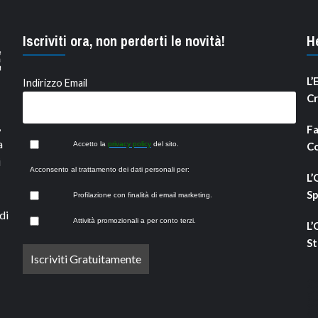
Iscriviti ora, non perderti le novità!
H
L’
Indirizzo Email
Cr
,
Fa
a
Accetto la
privacy policy
del sito.
Co
i
Acconsento al trattamento dei dati personali per:
L’
Sp
Profilazione con finalità di email marketing.
di
Attività promozionali a per conto terzi.
L’
St