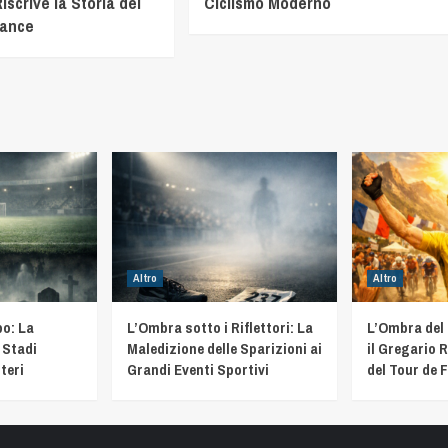
iscrive la Storia del
Ciclismo Moderno
rance
Altro
Altro
o: La
L’Ombra sotto i Riflettori: La
L’Ombra del
 Stadi
Maledizione delle Sparizioni ai
il Gregario R
teri
Grandi Eventi Sportivi
del Tour de 