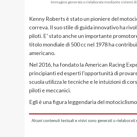
Immagine generata o rielaborata mediante sistemi di in
Kenny Roberts è stato un pioniere del motocicl
correva. Il suo stile di guida innovativo ha riv
piloti. E’ stato anche un importante promotore 
titolo mondiale di 500 cc nel 1978 ha contribu
americano.
Nel 2016, ha fondato la American Racing Exper
principianti ed esperti l’opportunità di provare
scuola utilizza le tecniche e le intuizioni di co
piloti e meccanici.
Egli è una figura leggendaria del motociclismo,
Alcuni contenuti testuali e visivi sono generati o rielaborati 