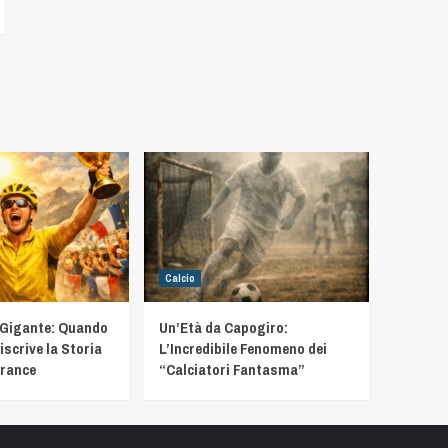
Calcio
 Gigante: Quando
Un’Età da Capogiro:
iscrive la Storia
L’Incredibile Fenomeno dei
France
“Calciatori Fantasma”