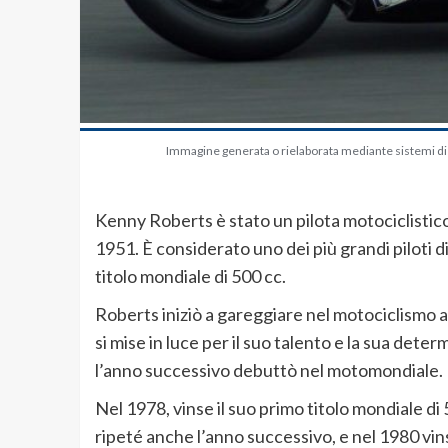
Immagine generata o rielaborata mediante sistemi di in
Kenny Roberts è stato un pilota motociclistico
1951. È considerato uno dei più grandi piloti di 
titolo mondiale di 500 cc.
Roberts iniziò a gareggiare nel motociclismo al
si mise in luce per il suo talento e la sua dete
l’anno successivo debuttò nel motomondiale.
Nel 1978, vinse il suo primo titolo mondiale di
ripeté anche l’anno successivo, e nel 1980 vinse