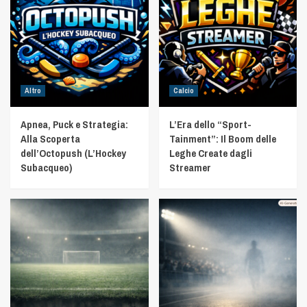
Altro
Calcio
Apnea, Puck e Strategia:
L’Era dello “Sport-
Alla Scoperta
Tainment”: Il Boom delle
dell’Octopush (L’Hockey
Leghe Create dagli
Subacqueo)
Streamer