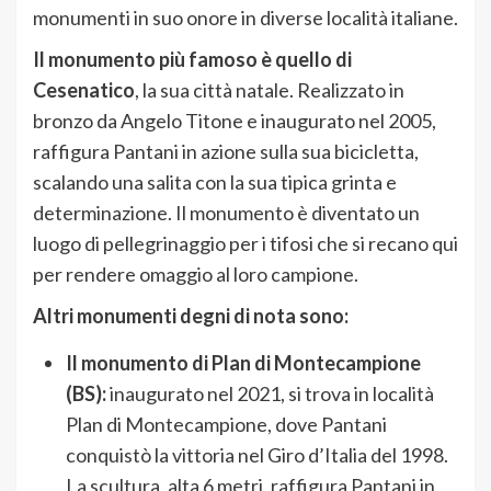
monumenti in suo onore in diverse località italiane.
Il monumento più famoso è quello di
Cesenatico
, la sua città natale. Realizzato in
bronzo da Angelo Titone e inaugurato nel 2005,
raffigura Pantani in azione sulla sua bicicletta,
scalando una salita con la sua tipica grinta e
determinazione. Il monumento è diventato un
luogo di pellegrinaggio per i tifosi che si recano qui
per rendere omaggio al loro campione.
Altri monumenti degni di nota sono:
Il monumento di Plan di Montecampione
(BS):
inaugurato nel 2021, si trova in località
Plan di Montecampione, dove Pantani
conquistò la vittoria nel Giro d’Italia del 1998.
La scultura, alta 6 metri, raffigura Pantani in