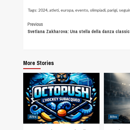
Tags:
2024
,
atleti
,
europa
,
evento
,
olimpiadi
,
parigi
,
segui
Previous
Svetlana Zakharova: Una stella della danza classi
More Stories
Altro
Altro