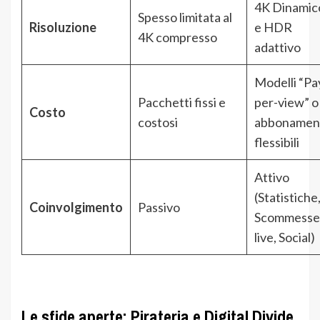
4K Dinamic
Spesso limitata al
Risoluzione
e HDR
4K compresso
adattivo
Modelli “Pa
Pacchetti fissi e
per-view” o
Costo
costosi
abbonamen
flessibili
Attivo
(Statistiche
Coinvolgimento
Passivo
Scommesse
live, Social)
Le sfide aperte: Pirateria e Digital Divide