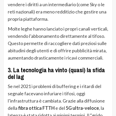
vendere i diritti a un intermediario (come Sky o le
reti nazionali) era meno redditizio che gestire una
propria piattaforma.
Molte leghe hanno lanciato i propri canali verticali,
vendendo l’abbonamento direttamente al tifoso.
Questo permette di raccogliere dati preziosi sulle
abitudini degli utenti e di offrire pubblicità mirata,
aumentando drasticamente i ricavi commerciali.
3. La tecnologia ha vinto (quasi) la sfida
del lag
Se nel 2021 i problemi di buffering e i ritardi del
segnale facevano infuriare i tifosi, oggi
l’infrastruttura è cambiata. Grazie alla diffusione
della
fibra ottica FTTH
e del
5G ultra-veloce
, la
latenza è stata ridotta ai minimi termini. Il “grido