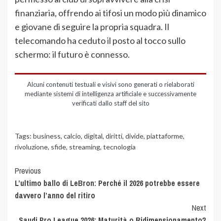
finanziaria, offrendo ai tifosi un modo più dinamico
e giovane di seguire la propria squadra. Il
telecomando ha ceduto il posto al tocco sullo
schermo: il futuro è connesso.
Alcuni contenuti testuali e visivi sono generati o rielaborati
mediante sistemi di intelligenza artificiale e successivamente
verificati dallo staff del sito
Tags:
business
,
calcio
,
digital
,
diritti
,
divide
,
piattaforme
,
rivoluzione
,
sfide
,
streaming
,
tecnologia
Previous
L’ultimo ballo di LeBron: Perché il 2026 potrebbe essere
davvero l’anno del ritiro
Next
Saudi Pro League 2026: Maturità o Ridimensionamento?