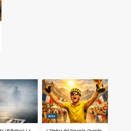
Altro
 i Riflettori: La
L’Ombra del Gigante: Quando