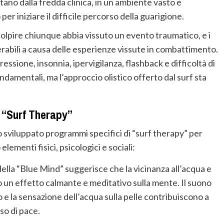
tano dalla fredda clinica, in un ambiente vasto e
er iniziare il difficile percorso della guarigione.
lpire chiunque abbia vissuto un evento traumatico, e i
rabili a causa delle esperienze vissute in combattimento.
essione, insonnia, ipervigilanza, flashback e difficoltà di
ondamentali, ma l’approccio olistico offerto dal surf sta
la “Surf Therapy”
 sviluppato programmi specifici di “surf therapy” per
ementi fisici, psicologici e sociali:
della “Blue Mind” suggerisce che la vicinanza all’acqua e
 un effetto calmante e meditativo sulla mente. Il suono
 e la sensazione dell’acqua sulla pelle contribuiscono a
nso di pace.