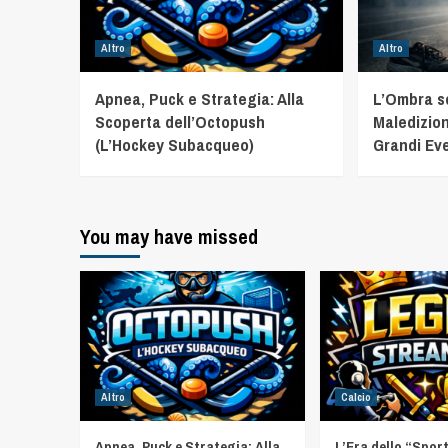
Altro
Altro
Apnea, Puck e Strategia: Alla
L’Ombra sot
Scoperta dell’Octopush
Maledizion
(L’Hockey Subacqueo)
Grandi Eve
You may have missed
Altro
Calcio
Apnea, Puck e Strategia: Alla
L’Era dello “Spor