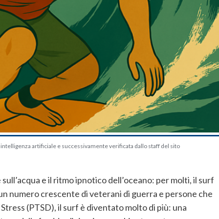
telligenza artificiale e successivamente verificata dallo staff del sito
sull’acqua e il ritmo ipnotico dell’oceano: per molti, il surf
 un numero crescente di veterani di guerra e persone che
tress (PTSD), il surf è diventato molto di più: una