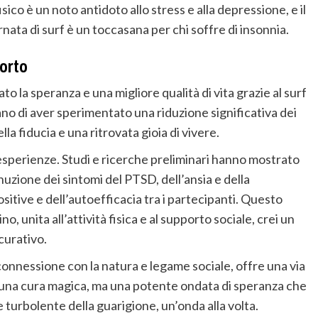
sico è un noto antidoto allo stress e alla depressione, e il
nata di surf è un toccasana per chi soffre di insonnia.
porto
o la speranza e una migliore qualità di vita grazie al surf
 di aver sperimentato una riduzione significativa dei
a fiducia e una ritrovata gioia di vivere.
esperienze. Studi e ricerche preliminari hanno mostrato
uzione dei sintomi del PTSD, dell’ansia e della
itive e dell’autoefficacia tra i partecipanti. Questo
, unita all’attività fisica e al supporto sociale, crei un
urativo.
, connessione con la natura e legame sociale, offre una via
n è una cura magica, ma una potente ondata di speranza che
 turbolente della guarigione, un’onda alla volta.