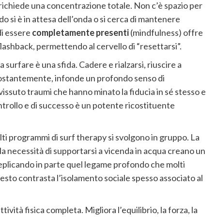
ichiede una concentrazione totale. Non c’è spazio per
do si è in attesa dell’onda o si cerca di mantenere
di essere
completamente presenti
(mindfulness) offre
lashback, permettendo al cervello di “resettarsi”.
 surfare è una sfida. Cadere e rialzarsi, riuscire a
 costantemente, infonde un profondo senso di
 vissuto traumi che hanno minato la fiducia in sé stesso e
ntrollo e di successo è un potente ricostituente
ti programmi di surf therapy si svolgono in gruppo. La
 la necessità di supportarsi a vicenda in acqua creano un
replicando in parte quel legame profondo che molti
esto contrasta l’isolamento sociale spesso associato al
ività fisica completa. Migliora l’equilibrio, la forza, la