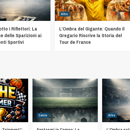
Altro
to i Riflettori: La
L’Ombra del Gigante: Quando il
e delle Sparizioni ai
Gregario Riscrive la Storia del
nti Sportivi
Tour de France
Calcio
Altro
t-Tainment”:
Fantasmi in Campo: La
L’Ombra sotto