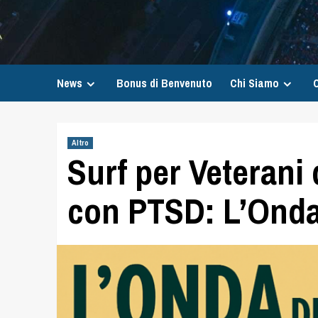
News
Bonus di Benvenuto
Chi Siamo
C
Altro
Surf per Veterani
con PTSD: L’Onda 