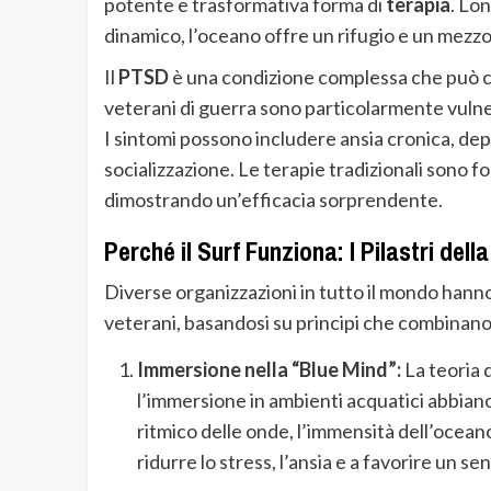
potente e trasformativa forma di
terapia
. Lon
dinamico, l’oceano offre un rifugio e un mezzo p
Il
PTSD
è una condizione complessa che può co
veterani di guerra sono particolarmente vulne
I sintomi possono includere ansia cronica, depr
socializzazione. Le terapie tradizionali sono f
dimostrando un’efficacia sorprendente.
Perché il Surf Funziona: I Pilastri del
Diverse organizzazioni in tutto il mondo hanno
veterani, basandosi su principi che combinano el
Immersione nella “Blue Mind”:
La teoria 
l’immersione in ambienti acquatici abbiano
ritmico delle onde, l’immensità dell’oceano
ridurre lo stress, l’ansia e a favorire un se