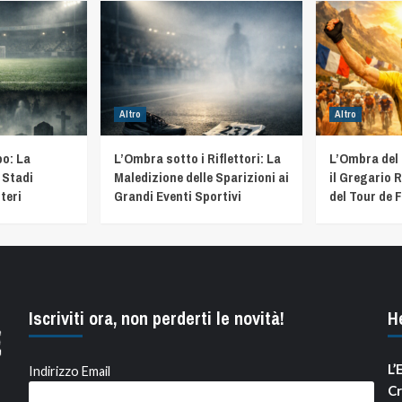
Altro
Altro
o: La
L’Ombra sotto i Riflettori: La
L’Ombra del
 Stadi
Maledizione delle Sparizioni ai
il Gregario R
teri
Grandi Eventi Sportivi
del Tour de 
Iscriviti ora, non perderti le novità!
H
L’
Indirizzo Email
Cr