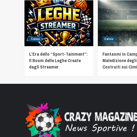
Calcio
Calcio
L’Era dello “Sport-Tainment”:
Fantasmi in Camp
Il Boom delle Leghe Create
Maledizione degli
dagli Streamer
Costruiti sui Cimi