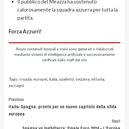
Il pubblico del Meazza ha sostenuto
calorosamente la squadra azzurra per tutta la
partita.
Forza Azzurri!
Alcuni contenuti testuali e visivi sono generati o rielaborati
mediante sistemi di intelligenza artificiale e successivamente
verificati dallo staff del sito
Tags:
croazia
,
europei
,
italia
,
spalletti
,
svizzera
,
vittoria
,
zaccagni
Previous
Italia-Spagna: pronte per un nuovo capitolo della sfida
europea
Next
Spagna vs Inghilterra: Finale Euro 2024 – L’Europa