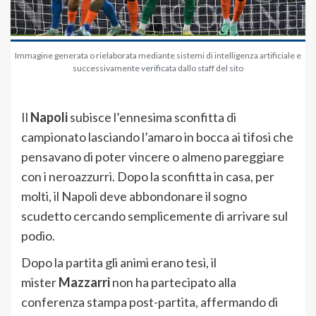
Immagine generata o rielaborata mediante sistemi di intelligenza artificiale e
successivamente verificata dallo staff del sito
Il
Napoli
subisce l’ennesima sconfitta di
campionato lasciando l’amaro in bocca ai tifosi che
pensavano di poter vincere o almeno pareggiare
con i neroazzurri. Dopo la sconfitta in casa, per
molti, il Napoli deve abbondonare il sogno
scudetto cercando semplicemente di arrivare sul
podio.
Dopo la partita gli animi erano tesi, il
mister
Mazzarri
non ha partecipato alla
conferenza stampa post-partita, affermando di