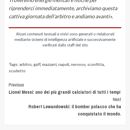
Troveremo energie mentali e fisiche per
riprenderci immediatamente, archiviamo questa
cattiva giornata dell’arbitro e andiamo avanti».
Alcuni contenuti testuali e visivi sono generati o rielaborati
mediante sistemi di intelligenza artificiale e successivamente
verificati dallo staff del sito
Tags:
arbitro
,
gaff
,
mazzarri
,
napoli
,
nervoso
,
sconfitta
,
scudetto
Previous
Lionel Messi: uno dei più grandi calciatori di tutti i tempi
Next
Robert Lewandowski: il bomber polacco che ha
conquistato il mondo.