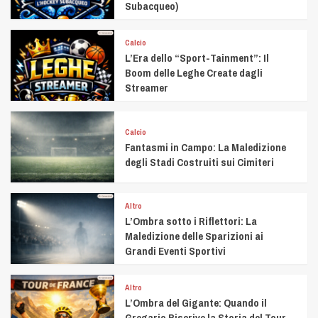
Subacqueo)
Calcio
L’Era dello “Sport-Tainment”: Il
Boom delle Leghe Create dagli
Streamer
Calcio
Fantasmi in Campo: La Maledizione
degli Stadi Costruiti sui Cimiteri
Altro
L’Ombra sotto i Riflettori: La
Maledizione delle Sparizioni ai
Grandi Eventi Sportivi
Altro
L’Ombra del Gigante: Quando il
Gregario Riscrive la Storia del Tour