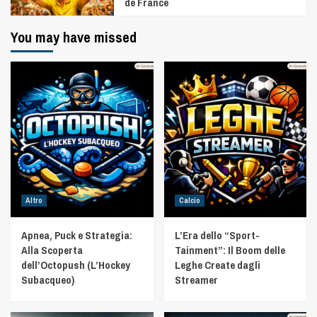
de France
You may have missed
Altro
Calcio
Apnea, Puck e Strategia:
L’Era dello “Sport-
Alla Scoperta
Tainment”: Il Boom delle
dell’Octopush (L’Hockey
Leghe Create dagli
Subacqueo)
Streamer