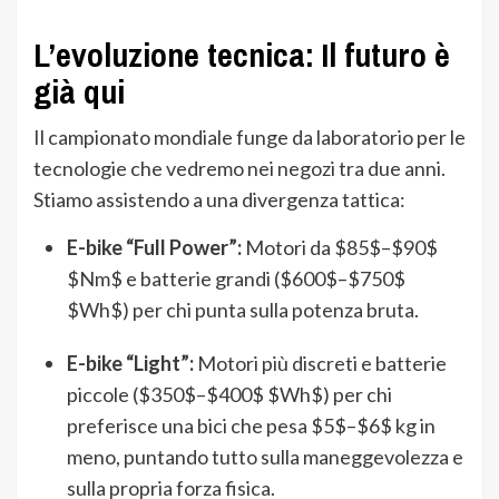
L’evoluzione tecnica: Il futuro è
già qui
Il campionato mondiale funge da laboratorio per le
tecnologie che vedremo nei negozi tra due anni.
Stiamo assistendo a una divergenza tattica:
E-bike “Full Power”:
Motori da
$85$
–
$90$
$Nm$
e batterie grandi (
$600$
–
$750$
$Wh$
) per chi punta sulla potenza bruta.
E-bike “Light”:
Motori più discreti e batterie
piccole (
$350$
–
$400$
$Wh$
) per chi
preferisce una bici che pesa
$5$
–
$6$
kg in
meno, puntando tutto sulla maneggevolezza e
sulla propria forza fisica.