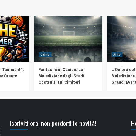
Calcio
Altro
t-Tainment”:
Fantasmi in Campo: La
L’Ombra sotto
he Create
Maledizione degli Stadi
Maledizione 
Costruiti sui Cimiteri
Grandi Event
Iscriviti ora, non perderti le novità!
H