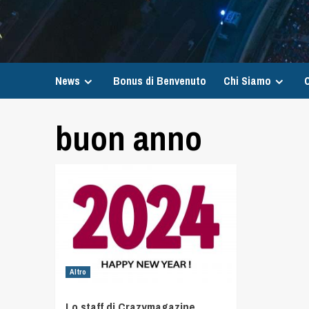
News
Bonus di Benvenuto
Chi Siamo
C
buon anno
Altro
Lo staff di Crazymagazine