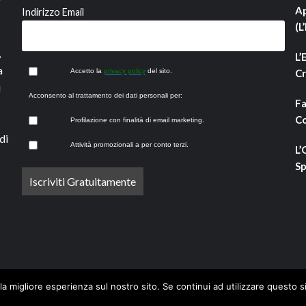
Ap
Indirizzo Email
(L
,
L’
a
Accetto la
privacy policy
del sito.
Cr
i
Acconsento al trattamento dei dati personali per:
Fa
Co
Profilazione con finalità di email marketing.
di
Attività promozionali a per conto terzi.
L’
Sp
la migliore esperienza sul nostro sito. Se continui ad utilizzare questo s