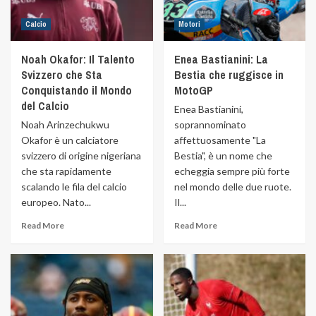
Calcio
Motori
Noah Okafor: Il Talento
Enea Bastianini: La
Svizzero che Sta
Bestia che ruggisce in
Conquistando il Mondo
MotoGP
del Calcio
Enea Bastianini,
Noah Arinzechukwu
soprannominato
Okafor è un calciatore
affettuosamente "La
svizzero di origine nigeriana
Bestia", è un nome che
che sta rapidamente
echeggia sempre più forte
scalando le fila del calcio
nel mondo delle due ruote.
europeo. Nato...
Il...
Read More
Read More