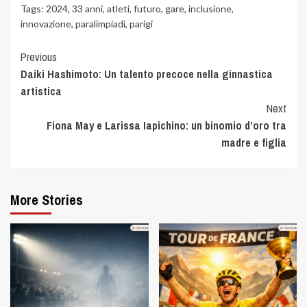
Tags:
2024
,
33 anni
,
atleti
,
futuro
,
gare
,
inclusione
,
innovazione
,
paralimpiadi
,
parigi
Previous
Daiki Hashimoto: Un talento precoce nella ginnastica
artistica
Next
Fiona May e Larissa Iapichino: un binomio d’oro tra
madre e figlia
More Stories