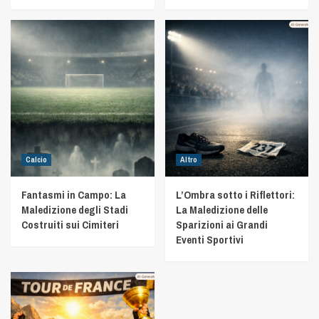
Calcio
Altro
Fantasmi in Campo: La
L’Ombra sotto i Riflettori:
Maledizione degli Stadi
La Maledizione delle
Costruiti sui Cimiteri
Sparizioni ai Grandi
Eventi Sportivi