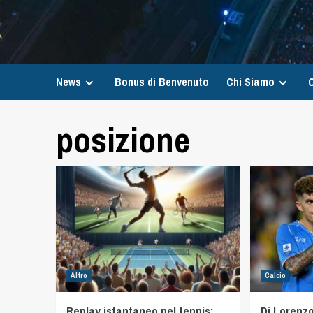
News
Bonus di Benvenuto
Chi Siamo
C
posizione
Altro
Calcio
Replay istantaneo nel tennis:
Di Lorenzo 