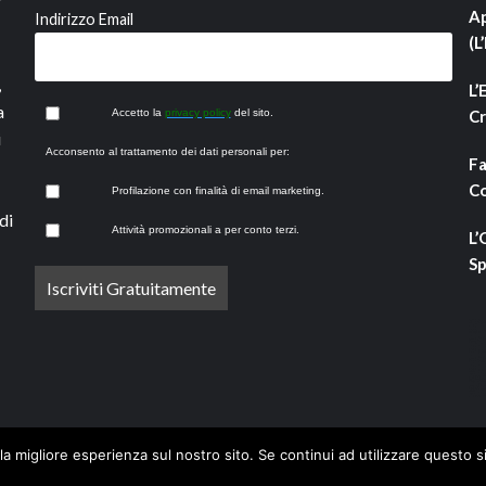
Ap
Indirizzo Email
(L
,
L’
a
Accetto la
privacy policy
del sito.
Cr
i
Acconsento al trattamento dei dati personali per:
Fa
Co
Profilazione con finalità di email marketing.
di
Attività promozionali a per conto terzi.
L’
Sp
la migliore esperienza sul nostro sito. Se continui ad utilizzare questo s