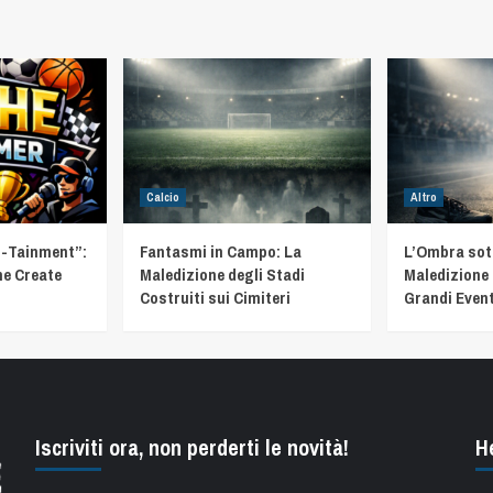
Calcio
Altro
t-Tainment”:
Fantasmi in Campo: La
L’Ombra sotto
he Create
Maledizione degli Stadi
Maledizione 
Costruiti sui Cimiteri
Grandi Event
Iscriviti ora, non perderti le novità!
H