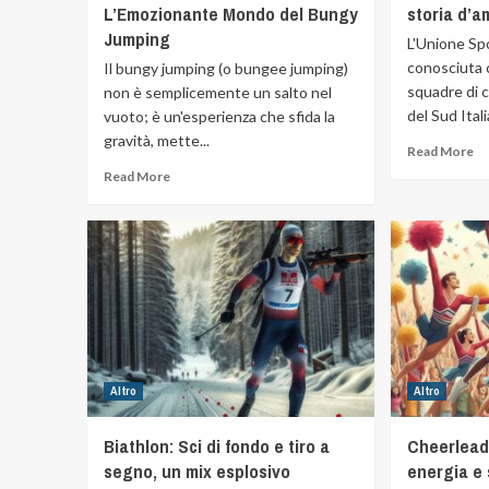
L’Emozionante Mondo del Bungy
storia d’a
Jumping
L'Unione Sp
conosciuta 
Il bungy jumping (o bungee jumping)
squadre di c
non è semplicemente un salto nel
del Sud Itali
vuoto; è un'esperienza che sfida la
gravità, mette...
Read More
Read More
Altro
Altro
Biathlon: Sci di fondo e tiro a
Cheerlead
segno, un mix esplosivo
energia e 