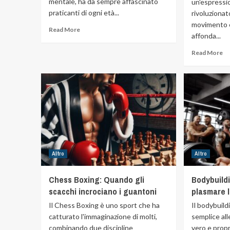
mentale, ha da sempre affascinato
un'espressio
praticanti di ogni età...
rivoluzionat
movimento e 
Read More
affonda...
Read More
Altro
Altro
Chess Boxing: Quando gli
Bodybuildi
scacchi incrociano i guantoni
plasmare 
Il Chess Boxing è uno sport che ha
Il bodybuild
catturato l'immaginazione di molti,
semplice all
combinando due discipline
vero e propri