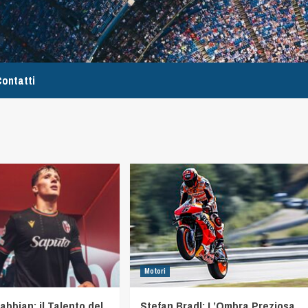
ontatti
Motori
abbian: il Talento del
Stefan Bradl: L’Ombra Preziosa