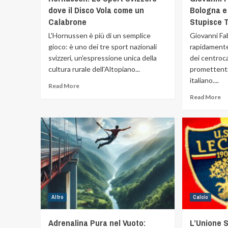
dove il Disco Vola come un
Bologna e
Calabrone
Stupisce T
L'Hornussen è più di un semplice
Giovanni Fab
gioco: è uno dei tre sport nazionali
rapidament
svizzeri, un'espressione unica della
dei centroca
cultura rurale dell'Altopiano...
promettenti
italiano....
Read More
Read More
Altro
Calcio
Adrenalina Pura nel Vuoto:
L’Unione 