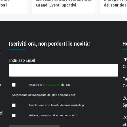
teri
Grandi Eventi Sportivi
del Tour de 
Iscriviti ora, non perderti le novità!
H
L’
Indirizzo Email
Cr
,
Fa
a
Accetto la
privacy policy
del sito.
Co
i
Acconsento al trattamento dei dati personali per:
L’
Sp
Profilazione con finalità di email marketing.
di
Attività promozionali a per conto terzi.
L’
St