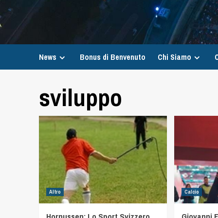
News
Bonus di Benvenuto
Chi Siamo
C
sviluppo
Altro
Calcio
Hornussen: Lo Sport Svizzero
Giovanni F