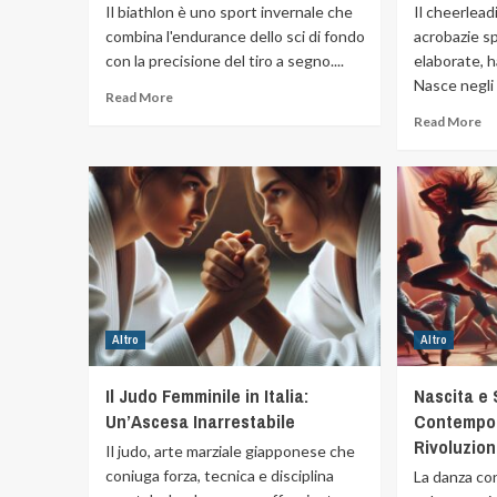
Il biathlon è uno sport invernale che
Il cheerlead
combina l'endurance dello sci di fondo
acrobazie sp
con la precisione del tiro a segno....
elaborate, ha
Nasce negli S
Read More
Read More
Altro
Altro
Il Judo Femminile in Italia:
Nascita e 
Un’Ascesa Inarrestabile
Contempo
Rivoluzio
Il judo, arte marziale giapponese che
coniuga forza, tecnica e disciplina
La danza c