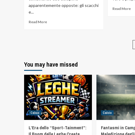
apparentemente opposte: gli scacchi
Read More
e...
Read More
You may have missed
Calcio
Calcio
L’Era dello “Sport-Tainment”:
Fantasmi in Camp
Il Boom delle Leghe Create
Maledizione degli