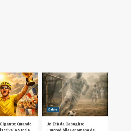
Calcio
 Gigante: Quando
Un’Età da Capogiro:
iscrive la Storia
L’Incredibile Fenomeno dei