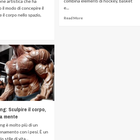
combina elementi di hockey, basket
ne artistica che ha
e...
o il modo di concepire il
il corpo nello spazio,
Read More
ng: Sculpire il corpo,
la mente
ing è molto più di un
enamento con i pesi. È un
o stile di vita...