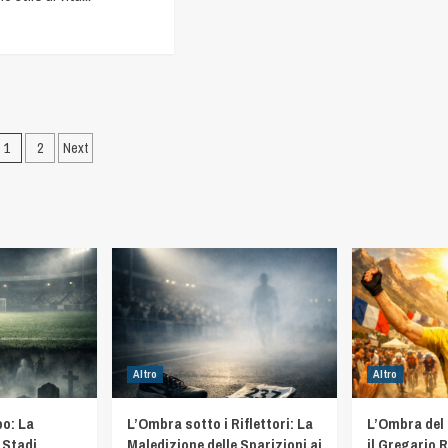
1
2
Next
Altro
Altro
o: La
L’Ombra sotto i Riflettori: La
L’Ombra del
 Stadi
Maledizione delle Sparizioni ai
il Gregario R