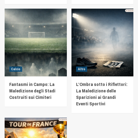
Calcio
Altro
Fantasmi in Campo: La
L’Ombra sotto i Riflettori:
Maledizione degli Stadi
La Maledizione delle
Costruiti sui Cimiteri
Sparizioni ai Grandi
Eventi Sportivi