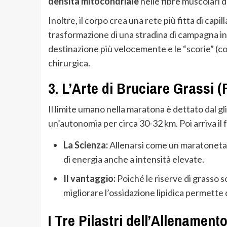
densità mitocondriale
nelle fibre muscolari di
Inoltre, il corpo crea una rete più fitta di capi
trasformazione di una stradina di campagna in u
destinazione più velocemente e le “scorie” (c
chirurgica.
3. L’Arte di Bruciare Grassi (
Il limite umano nella maratona è dettato dal 
un’autonomia per circa 30-32 km. Poi arriva il
La Scienza:
Allenarsi come un maratoneta i
di energia anche a intensità elevate.
Il vantaggio:
Poiché le riserve di grasso s
migliorare l’ossidazione lipidica permette di
I Tre Pilastri dell’Allenamento