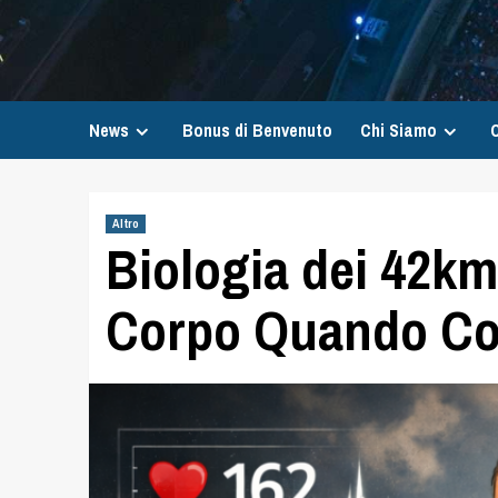
News
Bonus di Benvenuto
Chi Siamo
C
Altro
Biologia dei 42km
Corpo Quando Co