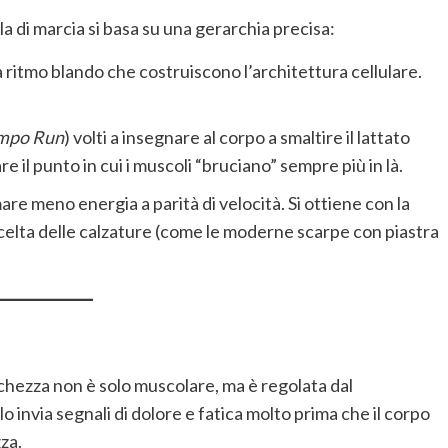
la di marcia si basa su una gerarchia precisa:
 ritmo blando che costruiscono l’architettura cellulare.
mpo Run
) volti a insegnare al corpo a smaltire il lattato
e il punto in cui i muscoli “bruciano” sempre più in là.
re meno energia a parità di velocità. Si ottiene con la
celta delle calzature (come le moderne scarpe con piastra
hezza non è solo muscolare, ma è regolata dal
ello invia segnali di dolore e fatica molto prima che il corpo
za.