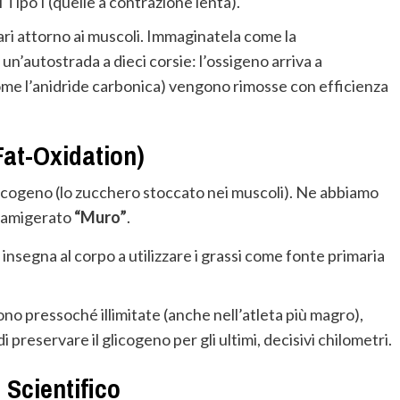
 Tipo I (quelle a contrazione lenta).
llari attorno ai muscoli. Immaginatela come la
n’autostrada a dieci corsie: l’ossigeno arriva a
ome l’anidride carbonica) vengono rimosse con efficienza
Fat-Oxidation)
glicogeno (lo zucchero stoccato nei muscoli). Ne abbiamo
 famigerato
“Muro”
.
nsegna al corpo a utilizzare i grassi come fonte primaria
ono pressoché illimitate (anche nell’atleta più magro),
 preservare il glicogeno per gli ultimi, decisivi chilometri.
 Scientifico