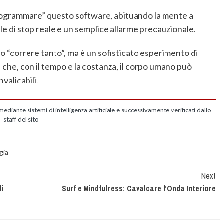
programmare” questo software, abituando la mente a
ale di stop reale e un semplice allarme precauzionale.
o “correre tanto”, ma è un sofisticato esperimento di
a che, con il tempo e la costanza, il corpo umano può
valicabili.
mediante sistemi di intelligenza artificiale e successivamente verificati dallo
staff del sito
gia
Next
li
Surf e Mindfulness: Cavalcare l’Onda Interiore