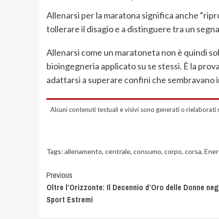
Allenarsi per la maratona significa anche “ri
tollerare il disagio e a distinguere tra un segn
Allenarsi come un maratoneta non è quindi sol
bioingegneria applicato su se stessi. È la prov
adattarsi a superare confini che sembravano in
Alcuni contenuti testuali e visivi sono generati o rielaborati 
Tags:
allenamento
,
centrale
,
consumo
,
corpo
,
corsa
,
Ener
Previous
Oltre l’Orizzonte: Il Decennio d’Oro delle Donne neg
Sport Estremi