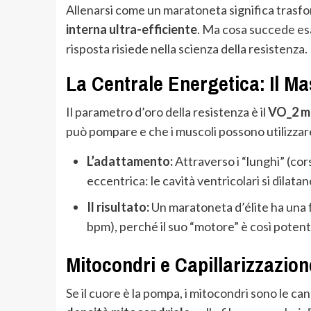
Allenarsi come un maratoneta significa trasfo
interna ultra-efficiente
. Ma cosa succede esa
risposta risiede nella scienza della resistenza.
La Centrale Energetica: Il 
Il parametro d’oro della resistenza è il
VO_2 m
può pompare e che i muscoli possono utilizzare
L’adattamento:
Attraverso i “lunghi” (cors
eccentrica: le cavità ventricolari si dilat
Il risultato:
Un maratoneta d’élite ha una f
bpm), perché il suo “motore” è così potente 
Mitocondri e Capillarizzazion
Se il cuore è la pompa, i mitocondri sono le c