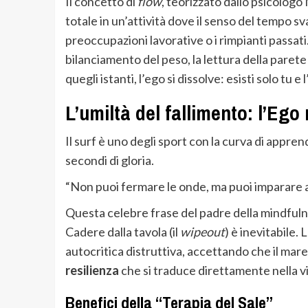
Il concetto di
flow
, teorizzato dallo psicologo
totale in un’attività dove il senso del tempo sv
preoccupazioni lavorative o i rimpianti passat
bilanciamento del peso, la lettura della paret
quegli istanti, l’ego si dissolve: esisti solo tu 
L’umiltà del fallimento: l’Ego
Il surf è uno degli sport con la curva di appre
secondi di gloria.
“Non puoi fermare le onde, ma puoi imparare a
Questa celebre frase del padre della mindful
Cadere dalla tavola (il
wipeout
) è inevitabile. 
autocritica distruttiva, accettando che il mare
resilienza
che si traduce direttamente nella vi
Benefici della “Terapia del Sale”