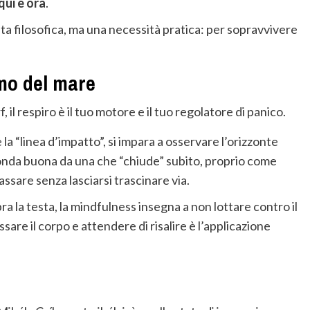
qui e ora
.
lta filosofica, ma una necessità pratica: per sopravvivere
itmo del mare
, il respiro è il tuo motore e il tuo regolatore di panico.
e la “linea d’impatto”, si impara a osservare l’orizzonte
’onda buona da una che “chiude” subito, proprio come
assare senza lasciarsi trascinare via.
 la testa, la mindfulness insegna a non lottare contro il
ssare il corpo e attendere di risalire è l’applicazione