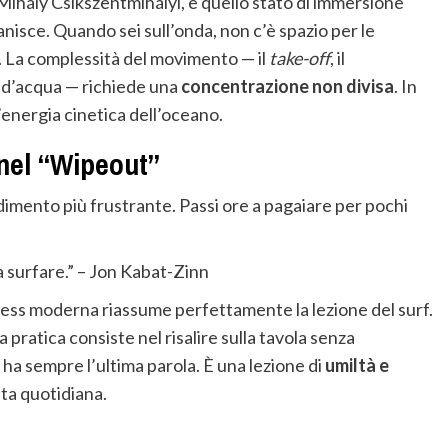
 Mihály Csíkszentmihályi, è quello stato di immersione
anisce. Quando sei sull’onda, non c’è spazio per le
i. La complessità del movimento — il
take-off
, il
e d’acqua — richiede una
concentrazione non divisa
. In
e l’energia cinetica dell’oceano.
 nel “Wipeout”
ndimento più frustrante. Passi ore a pagaiare per pochi
 surfare.” – Jon Kabat-Zinn
ness moderna riassume perfettamente la lezione del surf.
La pratica consiste nel risalire sulla tavola senza
 ha sempre l’ultima parola. È una lezione di
umiltà e
ta quotidiana.