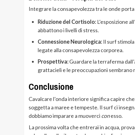
Integrare la consapevolezza tra le onde porta b
Riduzione del Cortisolo:
L’esposizione all
abbattono i livelli di stress.
Connessione Neurologica:
Il surf stimol
legate alla consapevolezza corporea.
Prospettiva:
Guardare la terraferma dall’a
grattacieli e le preoccupazioni sembrano 
Conclusione
Cavalcare l’onda interiore significa capire ch
soggetta a maree e tempeste. Il surf ci inse
dobbiamo imparare a muoverci
con
esso.
La prossima volta che entrerai in acqua, prova