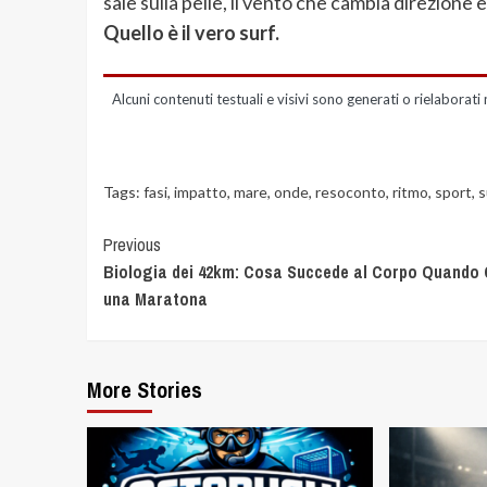
sale sulla pelle, il vento che cambia direzione e 
Quello è il vero surf.
Alcuni contenuti testuali e visivi sono generati o rielaborati 
Tags:
fasi
,
impatto
,
mare
,
onde
,
resoconto
,
ritmo
,
sport
,
s
Previous
Biologia dei 42km: Cosa Succede al Corpo Quando 
una Maratona
More Stories