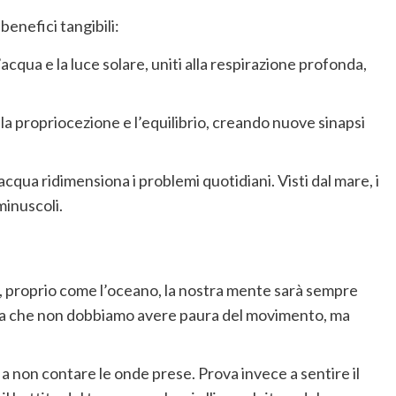
enefici tangibili:
’acqua e la luce solare, uniti alla respirazione profonda,
a la propriocezione e l’equilibrio, creando nuove sinapsi
cqua ridimensiona i problemi quotidiani. Visti dal mare, i
minuscoli.
e, proprio come l’oceano, la nostra mente sarà sempre
gna che non dobbiamo avere paura del movimento, ma
 a non contare le onde prese. Prova invece a sentire il