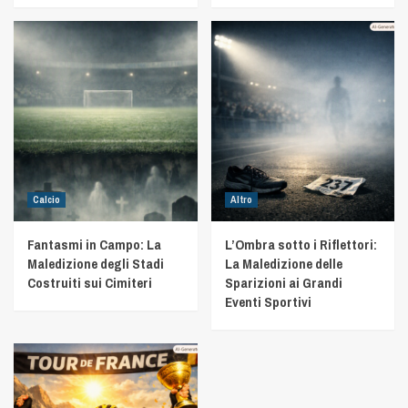
Calcio
Altro
Fantasmi in Campo: La
L’Ombra sotto i Riflettori:
Maledizione degli Stadi
La Maledizione delle
Costruiti sui Cimiteri
Sparizioni ai Grandi
Eventi Sportivi