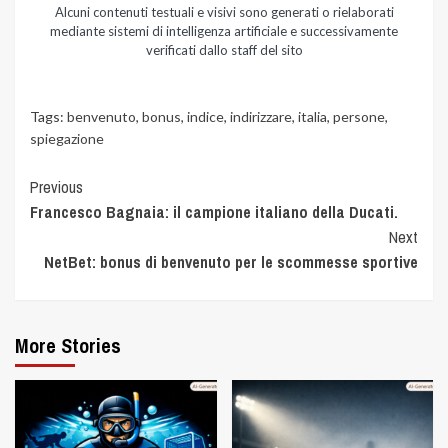
Alcuni contenuti testuali e visivi sono generati o rielaborati
mediante sistemi di intelligenza artificiale e successivamente
verificati dallo staff del sito
Tags:
benvenuto
,
bonus
,
indice
,
indirizzare
,
italia
,
persone
,
spiegazione
Previous
Francesco Bagnaia: il campione italiano della Ducati.
Next
NetBet: bonus di benvenuto per le scommesse sportive
More Stories