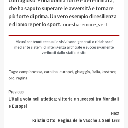
contagioso. È una donna forte e determinata,
che ha saputo superare le avversità e tornare
più forte di prima. Un vero esempio di resilienza
e di amore per lo sport.
tunesharemore_vert
Alcuni contenuti testuali e visivi sono generati o rielaborati
mediante sistemi di intelligenza artificiale e successivamente
verificati dallo staff del sito
Tags:
campionessa
,
carolina
,
europei
,
ghiaggio
,
italia
,
kostner
,
oro
,
regina
Previous
L’Italia vola nell’atletica: vittorie e successi tra Mondiali
e Europei
Next
Kristin Otto: Regina delle Vasche a Seul 1988