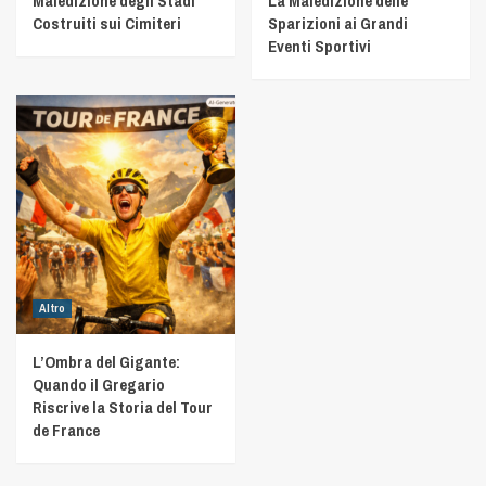
Maledizione degli Stadi
La Maledizione delle
Costruiti sui Cimiteri
Sparizioni ai Grandi
Eventi Sportivi
Altro
L’Ombra del Gigante:
Quando il Gregario
Riscrive la Storia del Tour
de France