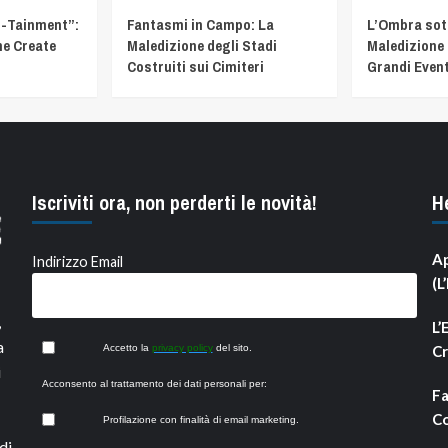
t-Tainment”:
Fantasmi in Campo: La
L’Ombra sotto
he Create
Maledizione degli Stadi
Maledizione 
Costruiti sui Cimiteri
Grandi Event
Iscriviti ora, non perderti le novità!
H
Ap
Indirizzo Email
(L
,
L’
a
Accetto la
privacy policy
del sito.
Cr
i
Acconsento al trattamento dei dati personali per:
Fa
Co
Profilazione con finalità di email marketing.
di