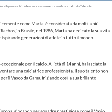
telligenza artificiale e successivamente verificata dallo staff del sito
licemente come Marta, è considerata da molti la più
 Riachos, in Brasile, nel 1986, Marta ha dedicato la sua vita
 ispirando generazioni di atlete in tutto il mondo.
cezionale per il calcio. All’età di 14 anni, ha lasciato la
iventare una calciatrice professionista. Il suo talento non
er il Vasco da Gama, iniziando così la sua brillante
d
 Europa, giocando per squadre prestigiose come il Vaxjo