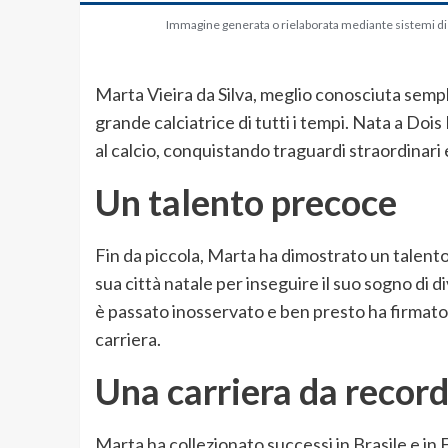
Immagine generata o rielaborata mediante sistemi di in
Marta Vieira da Silva, meglio conosciuta semp
grande calciatrice di tutti i tempi. Nata a Dois
al calcio, conquistando traguardi straordinari e
Un talento precoce
Fin da piccola, Marta ha dimostrato un talento ec
sua città natale per inseguire il suo sogno di d
è passato inosservato e ben presto ha firmato p
carriera.
Una carriera da recor
Marta ha collezionato successi in Brasile e in