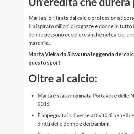
Un’eredità che durerà
Marta si è ritirata dal calcio professionistico
Ha ispirato milioni di ragazze e donne in tutto 
donne possono eccellere anche nel calcio, u
maschile.
Marta Vieira da Silva: una leggenda del calci
questo sport.
Oltre al calcio:
Marta è stata nominata Portavoce delle Naz
2016.
È impegnata in diverse attività di benefice
diritti delle donne e dei bambini.