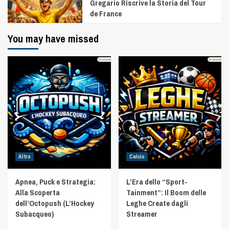
Gregario Riscrive la Storia del Tour
de France
You may have missed
Altro
Calcio
Apnea, Puck e Strategia:
L’Era dello “Sport-
Alla Scoperta
Tainment”: Il Boom delle
dell’Octopush (L’Hockey
Leghe Create dagli
Subacqueo)
Streamer