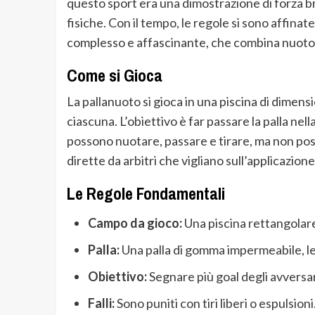
questo sport era una dimostrazione di forza br
fisiche. Con il tempo, le regole si sono affinat
complesso e affascinante, che combina nuoto, re
Come si Gioca
La pallanuoto si gioca in una piscina di dimen
ciascuna. L’obiettivo è far passare la palla nell
possono nuotare, passare e tirare, ma non pos
dirette da arbitri che vigliano sull’applicazione
Le Regole Fondamentali
Campo da gioco:
Una piscina rettangolare 
Palla:
Una palla di gomma impermeabile, le
Obiettivo:
Segnare più goal degli avversar
Falli:
Sono puniti con tiri liberi o espulsioni