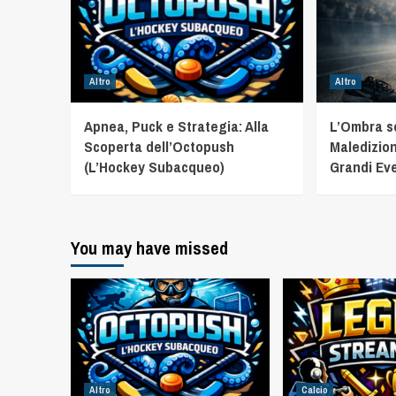
Altro
Altro
Apnea, Puck e Strategia: Alla
L’Ombra sot
Scoperta dell’Octopush
Maledizion
(L’Hockey Subacqueo)
Grandi Eve
You may have missed
Altro
Calcio