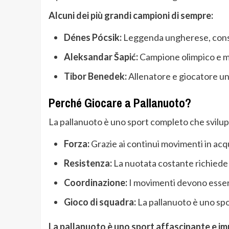
Alcuni dei più grandi campioni di sempre:
Dénes Pócsik:
Leggenda ungherese, conside
Aleksandar Šapić:
Campione olimpico e mo
Tibor Benedek:
Allenatore e giocatore ung
Perché Giocare a Pallanuoto?
La pallanuoto è uno sport completo che svilup
Forza:
Grazie ai continui movimenti in acqua
Resistenza:
La nuotata costante richiede
Coordinazione:
I movimenti devono essere 
Gioco di squadra:
La pallanuoto è uno spo
La pallanuoto è uno sport affascinante e imp