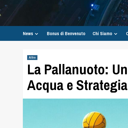
News
Bonus di Benvenuto
Chi Siamo
C
Altro
La Pallanuoto: Un
Acqua e Strategia