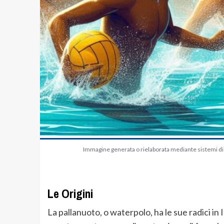
Immagine generata o rielaborata mediante sistemi di in
Le Origini
La pallanuoto, o waterpolo, ha le sue radici in I