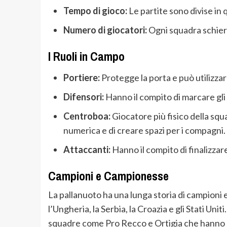
Tempo di gioco:
Le partite sono divise in q
Numero di giocatori:
Ogni squadra schiera 
I Ruoli in Campo
Portiere:
Protegge la porta e può utilizzare
Difensori:
Hanno il compito di marcare gli 
Centroboa:
Giocatore più fisico della squa
numerica e di creare spazi per i compagni.
Attaccanti:
Hanno il compito di finalizzare
Campioni e Campionesse
La pallanuoto ha una lunga storia di campioni 
l’Ungheria, la Serbia, la Croazia e gli Stati Unit
squadre come Pro Recco e Ortigia che hanno d