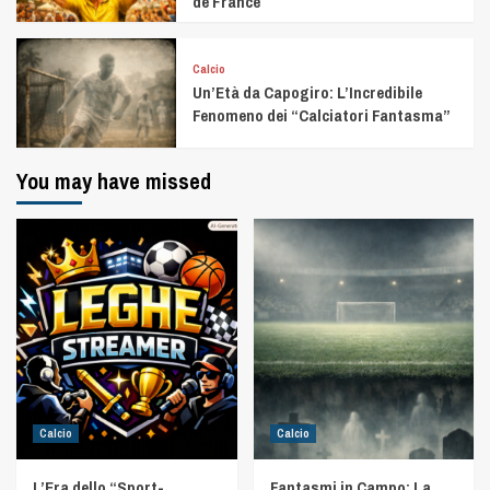
de France
Calcio
Un’Età da Capogiro: L’Incredibile
Fenomeno dei “Calciatori Fantasma”
You may have missed
Calcio
Calcio
L’Era dello “Sport-
Fantasmi in Campo: La