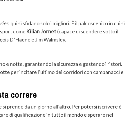
ries
, qui si sfidano solo i migliori. È il palcoscenico in cui si
o sport come
Kílian Jornet
(capace di scendere sotto il
nçois D’Haene e Jim Walmsley.
rno e notte, garantendo la sicurezza e gestendo i ristori.
 notte per incitare l’ultimo dei corridori con campanacci e
sta correre
i prende da un giorno all’altro. Per potersi iscrivere è
e di qualificazione in tutto il mondo e sperare nel