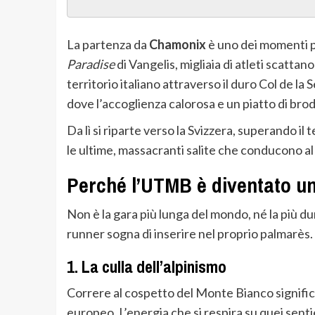
La partenza da
Chamonix
è uno dei momenti pi
Paradise
di Vangelis, migliaia di atleti scattano
territorio italiano attraverso il duro Col de la 
dove l’accoglienza calorosa e un piatto di brod
Da lì si riparte verso la Svizzera, superando il
le ultime, massacranti salite che conducono a
Perché l’UTMB è diventato u
Non è la gara più lunga del mondo, né la più dur
runner sogna di inserire nel proprio palmarès. 
1. La culla dell’alpinismo
Correre al cospetto del Monte Bianco significa
europeo. L’energia che si respira su quei sentie