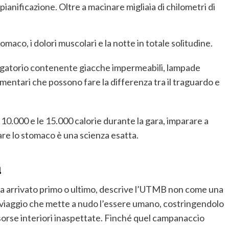
pianificazione. Oltre a macinare migliaia di chilometri di
tomaco, i dolori muscolari e la notte in totale solitudine.
igatorio contenente giacche impermeabili, lampade
alimentari che possono fare la differenza tra il traguardo e
10.000 e le 15.000 calorie durante la gara, imparare a
are lo stomaco è una scienza esatta.
a
sia arrivato primo o ultimo, descrive l’UTMB non come una
viaggio che mette a nudo l’essere umano, costringendolo
 risorse interiori inaspettate. Finché quel campanaccio