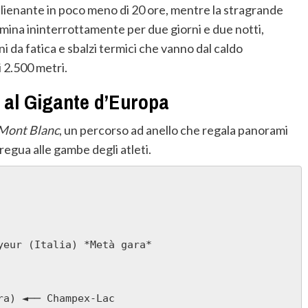
alienante in poco meno di 20 ore, mentre la stragrande
ina ininterrottamente per due giorni e due notti,
ni da fatica e sbalzi termici che vanno dal caldo
i 2.500 metri.
o al Gigante d’Europa
 Mont Blanc
, un percorso ad anello che regala panorami
egua alle gambe degli atleti.
eur (Italia) *Metà gara*
