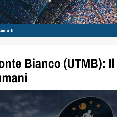
ontatti
Monte Bianco (UTMB): Il
 umani