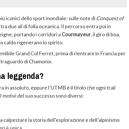
ù iconici dello sport mondiale: sulle note di
Conquest of
 tra due ali di folla oceanica. Il percorso entra poi in
Seigne, portando i corridori a
Courmayeur
, il giro di boa,
o caldo rigenerano lo spirito.
 temibile Grand Col Ferret, prima di rientrare in Francia per
l traguardo di Chamonix.
na leggenda?
a in assoluto, eppure l’UTMB è il titolo che ogni trail
I motivi del suo successo sono diversi:
 calpestare la storia dell’esplorazione e dell’alpinismo
ri è unica.