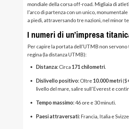
mondiale della corsa off-road. Migliaia di atle
l’arco di partenza con un unico, monumentale 
a piedi, attraversando tre nazioni, nel minor t
I numeri di un’impresa titanic
Per capire la portata dell’UTMB non servono tr
regina (la distanza UTMB):
Distanza:
Circa
171 chilometri
.
Dislivello positivo:
Oltre
10.000 metri
(
$+
livello del mare, salire sull’Everest e cont
Tempo massimo:
46 ore e 30 minuti.
Paesi attraversati:
Francia, Italia e Svizze