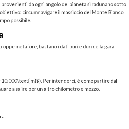
ti provenienti da ogni angolo del pianeta si radunano sotto
obiettivo: circumnavigare il massiccio del Monte Bianco
empo possibile.
a
oppe metafore, bastano i dati puri e duri della gara
10.000\text{ m}$
). Per intenderci, è come partire dal
inuare a salire per un altro chilometro e mezzo.
ra.