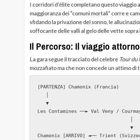
I corridori d’élite completano questo viaggio 
maggioranza dei “comuni mortali” corre e camm
sfidando la privazione del sonno, le allucinazio
soffocante delle valli al gelo delle vette sopra 
Il Percorso: Il viaggio attorn
La gara segue il tracciato del celebre
Tour du
mozzafiato ma che non concede un attimo di tr
[PARTENZA] Chamonix (Francia) 

   │

   ▼

Les Contamines ──► Val Veny / Courmay
                                 │

                                 ▼
