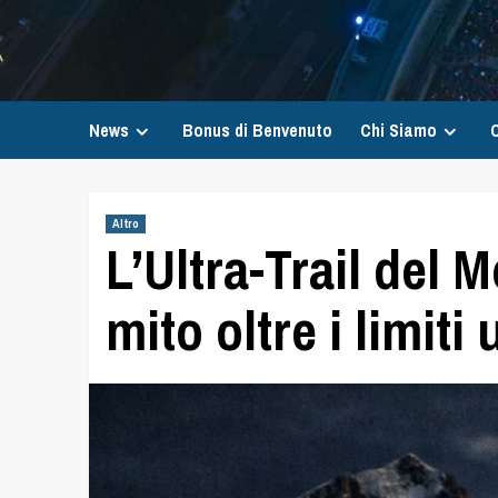
News
Bonus di Benvenuto
Chi Siamo
C
Altro
L’Ultra-Trail del 
mito oltre i limiti