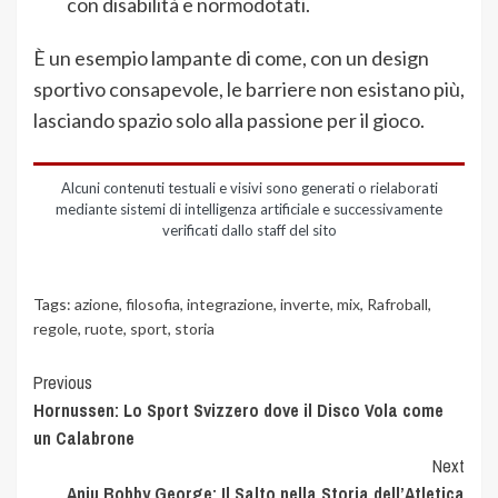
con disabilità e normodotati.
È un esempio lampante di come, con un design
sportivo consapevole, le barriere non esistano più,
lasciando spazio solo alla passione per il gioco.
Alcuni contenuti testuali e visivi sono generati o rielaborati
mediante sistemi di intelligenza artificiale e successivamente
verificati dallo staff del sito
Tags:
azione
,
filosofia
,
integrazione
,
inverte
,
mix
,
Rafroball
,
regole
,
ruote
,
sport
,
storia
Previous
Hornussen: Lo Sport Svizzero dove il Disco Vola come
un Calabrone
Next
Anju Bobby George: Il Salto nella Storia dell’Atletica