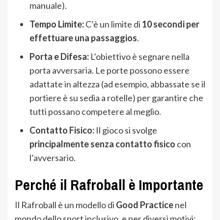
manuale).
Tempo Limite:
C’è un limite di
10 secondi per
effettuare una passaggios
.
Porta e Difesa:
L’obiettivo è segnare nella
porta avversaria. Le porte possono essere
adattate in altezza (ad esempio, abbassate se il
portiere è su sedia a rotelle) per garantire che
tutti possano competere al meglio.
Contatto Fisico:
Il gioco si svolge
principalmente senza contatto fisico
con
l’avversario.
Perché il Rafroball è Importante
Il Rafroball è un modello di
Good Practice
nel
mondo dello sport inclusivo, e per diversi motivi: