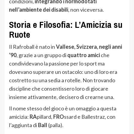
condizioni,
integrando i normodotati
nell’ambiente dei disabili
, non viceversa.
Storia e Filosofia: L’Amicizia su
Ruote
Il Rafroball è nato in
Vallese, Svizzera, negli anni
’90
, grazie a un gruppo di
quattro amici
che
condividevano la passione per lo sport ma
dovevano superare un ostacolo: uno di loro era
costretto su una sedia a rotelle. Non trovando
discipline che consentissero loro di giocare
insieme attivamente, decisero di crearne una.
Il nome stesso del gioco è un omaggio a questa
amicizia:
RA
pillard,
FRO
ssard e Ballestraz, con
l’aggiunta di
Ball
(palla).