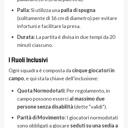
Palla:
Si utilizza una
palla di spugna
(solitamente di 16 cm di diametro) per evitare
infortuni e facilitare la presa.
Durata:
La partita è divisa in due tempi da 20
minuti ciascuno.
I Ruoli Inclusivi
Ogni squadra è composta da
cinque giocatori in
campo
, e qui sta la chiave dell’inclusione:
Quota Normodotati:
Per regolamento, in
campo possono esserci
al massimo due
persone senza disabilità
(dette “validi”).
Parità di Movimento:
I giocatori normodotati
sono obbligati a giocare
seduti su una sedia a