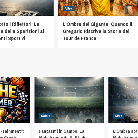
Altro
to i Riflettori: La
L’Ombra del Gigante: Quando il
e delle Sparizioni ai
Gregario Riscrive la Storia del
nti Sportivi
Tour de France
Calcio
Altro
t-Tainment”:
Fantasmi in Campo: La
L’Ombra sotto
he Create
Maledizione degli Stadi
Maledizione 