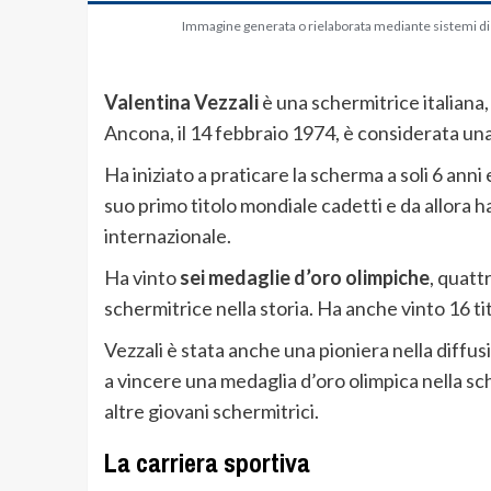
Immagine generata o rielaborata mediante sistemi di in
Valentina Vezzali
è una schermitrice italiana, 
Ancona, il 14 febbraio 1974, è considerata una d
Ha iniziato a praticare la scherma a soli 6 anni 
suo primo titolo mondiale cadetti e da allora h
internazionale.
Ha vinto
sei medaglie d’oro olimpiche
, quattr
schermitrice nella storia. Ha anche vinto 16 tit
Vezzali è stata anche una pioniera nella diffusi
a vincere una medaglia d’oro olimpica nella sc
altre giovani schermitrici.
La carriera sportiva