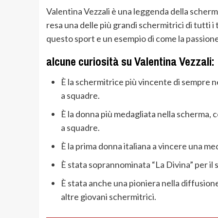
Valentina Vezzali è una leggenda della scherma
resa una delle più grandi schermitrici di tutti 
questo sport e un esempio di come la passione 
alcune curiosità su Valentina Vezzali:
È la schermitrice più vincente di sempre nel 
a squadre.
È la donna più medagliata nella scherma, co
a squadre.
È la prima donna italiana a vincere una me
È stata soprannominata “La Divina” per il 
È stata anche una pioniera nella diffusione
altre giovani schermitrici.