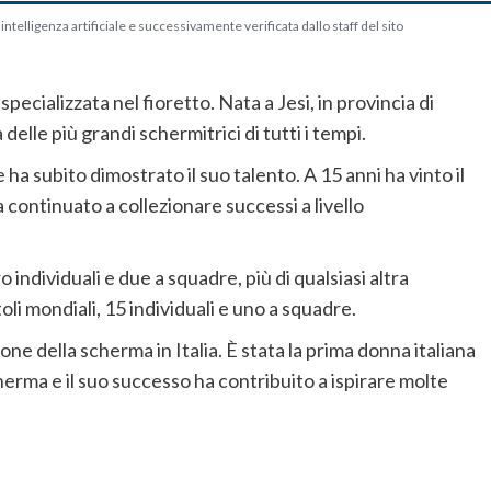
telligenza artificiale e successivamente verificata dallo staff del sito
specializzata nel fioretto. Nata a Jesi, in provincia di
elle più grandi schermitrici di tutti i tempi.
e ha subito dimostrato il suo talento. A 15 anni ha vinto il
a continuato a collezionare successi a livello
o individuali e due a squadre, più di qualsiasi altra
oli mondiali, 15 individuali e uno a squadre.
one della scherma in Italia. È stata la prima donna italiana
herma e il suo successo ha contribuito a ispirare molte