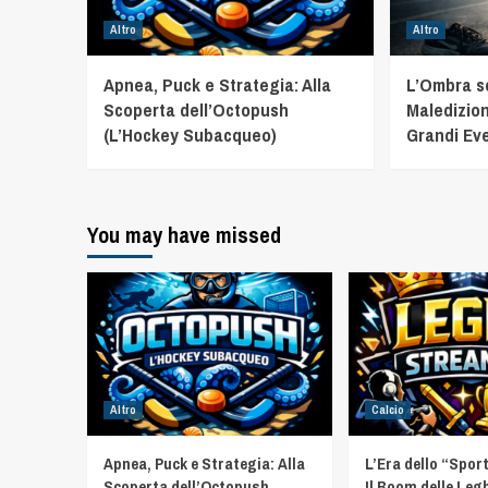
Altro
Altro
Apnea, Puck e Strategia: Alla
L’Ombra sot
Scoperta dell’Octopush
Maledizion
(L’Hockey Subacqueo)
Grandi Eve
You may have missed
Altro
Calcio
Apnea, Puck e Strategia: Alla
L’Era dello “Spor
Scoperta dell’Octopush
Il Boom delle Leg