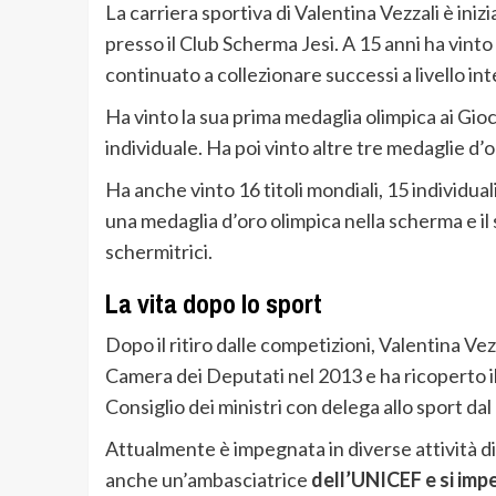
La carriera sportiva di Valentina Vezzali è iniz
presso il Club Scherma Jesi. A 15 anni ha vinto 
continuato a collezionare successi a livello in
Ha vinto la sua prima medaglia olimpica ai Gio
individuale. Ha poi vinto altre tre medaglie d
Ha anche vinto 16 titoli mondiali, 15 individual
una medaglia d’oro olimpica nella scherma e il 
schermitrici.
La vita dopo lo sport
Dopo il ritiro dalle competizioni, Valentina Vezz
Camera dei Deputati nel 2013 e ha ricoperto il 
Consiglio dei ministri con delega allo sport dal
Attualmente è impegnata in diverse attività di
anche un’ambasciatrice
dell’UNICEF e si impeg