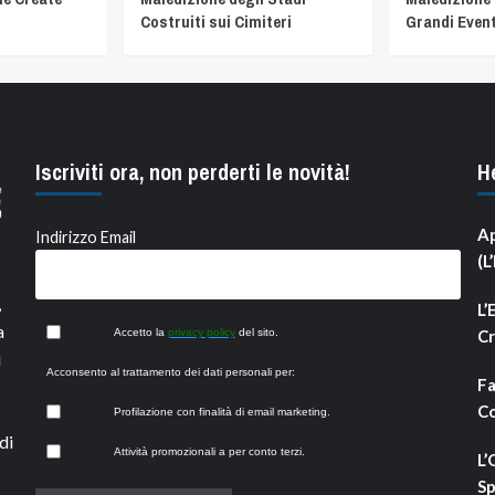
Costruiti sui Cimiteri
Grandi Event
Iscriviti ora, non perderti le novità!
H
Ap
Indirizzo Email
(L
,
L’
a
Accetto la
privacy policy
del sito.
Cr
i
Acconsento al trattamento dei dati personali per:
Fa
Co
Profilazione con finalità di email marketing.
di
Attività promozionali a per conto terzi.
L’
Sp