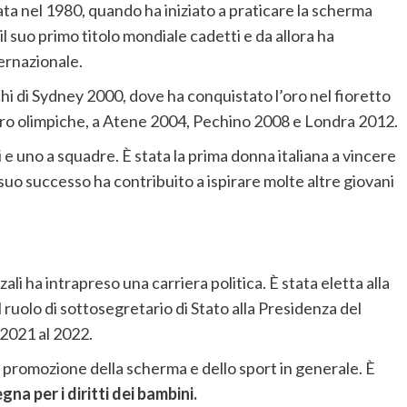
iata nel 1980, quando ha iniziato a praticare la scherma
il suo primo titolo mondiale cadetti e da allora ha
ternazionale.
chi di Sydney 2000, dove ha conquistato l’oro nel fioretto
’oro olimpiche, a Atene 2004, Pechino 2008 e Londra 2012.
i e uno a squadre. È stata la prima donna italiana a vincere
suo successo ha contribuito a ispirare molte altre giovani
ali ha intrapreso una carriera politica. È stata eletta alla
ruolo di sottosegretario di Stato alla Presidenza del
 2021 al 2022.
 promozione della scherma e dello sport in generale. È
na per i diritti dei bambini.