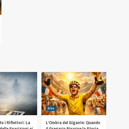
Altro
 i Riflettori: La
L’Ombra del Gigante: Quando
delle Sparizioni ai
il Gregario Riscrive la Storia