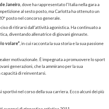
 de Janeiro
, dove ha rappresentato l’Italia nella gara a
ompetizione al sesto posto, ma Carlotta ha ottenuto un
l 20° posto nel concorso generale.
iso di ritirarsi dall’attività agonistica. Ha continuato a
stica, diventando allenatrice di giovani ginnaste.
lo volare”
, in cui racconta la sua storia e la sua passione
speaker motivazionale. È impegnata a promuovere lo sport
iovani generazioni, che la ammirano per la sua
 capacità di reinventarsi.
sportivi nel corso della sua carriera. Ecco alcuni dei più
i europei di ginnastica artistica 2011