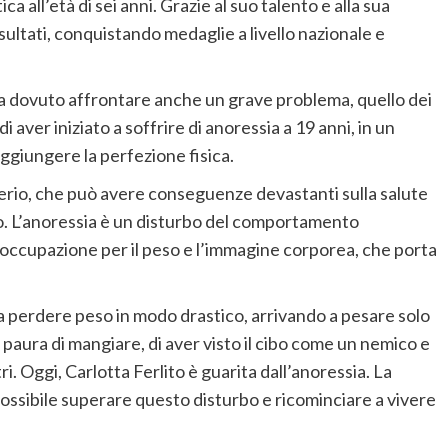
ica all’età di sei anni. Grazie al suo talento e alla sua
ultati, conquistando medaglie a livello nazionale e
 ha dovuto affrontare anche un grave problema, quello dei
 aver iniziato a soffrire di anoressia a 19 anni, in un
aggiungere la perfezione fisica.
serio, che può avere conseguenze devastanti sulla salute
o. L’anoressia è un disturbo del comportamento
occupazione per il peso e l’immagine corporea, che porta
o a perdere peso in modo drastico, arrivando a pesare solo
 paura di mangiare, di aver visto il cibo come un nemico e
tri. Oggi, Carlotta Ferlito è guarita dall’anoressia. La
ossibile superare questo disturbo e ricominciare a vivere