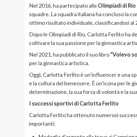
Nel 2016, ha partecipato alle
Olimpiadi di Rio
squadre. La squadra italiana ha concluso la c
ottimo risultato individuale, classificandosi a
Dopo le Olimpiadi di Rio, Carlotta Ferlito ha dec
coltivare la sua passione per la ginnastica arti
Nel 2021, ha pubblicato il suo libro
“Volevo so
per la ginnastica artistica.
Oggi, Carlotta Ferlito è un’influencer e una 
e la cultura del benessere. È un’icona per le g
determinazione, la sua forza di volontà e la sua
I successi sportivi di Carlotta Ferlito
Carlotta Ferlito ha ottenuto numerosi successi 
importanti:
Medaglia d’argento alla trave ai Campionat