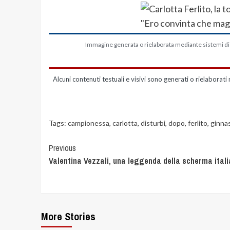
Immagine generata o rielaborata mediante sistemi di in
Alcuni contenuti testuali e visivi sono generati o rielaborati 
Tags:
campionessa
,
carlotta
,
disturbi
,
dopo
,
ferlito
,
ginnas
Previous
Valentina Vezzali, una leggenda della scherma ital
More Stories