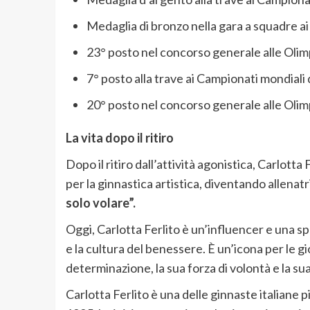
Medaglia di bronzo nella gara a squadre ai
23° posto nel concorso generale alle Olim
7° posto alla trave ai Campionati mondiali 
20° posto nel concorso generale alle Olimp
La vita dopo il ritiro
Dopo il ritiro dall’attività agonistica, Carlotta
per la ginnastica artistica, diventando allenatr
solo volare”.
Oggi, Carlotta Ferlito è un’influencer e una 
e la cultura del benessere. È un’icona per le g
determinazione, la sua forza di volontà e la sua
Carlotta Ferlito è una delle ginnaste italiane p