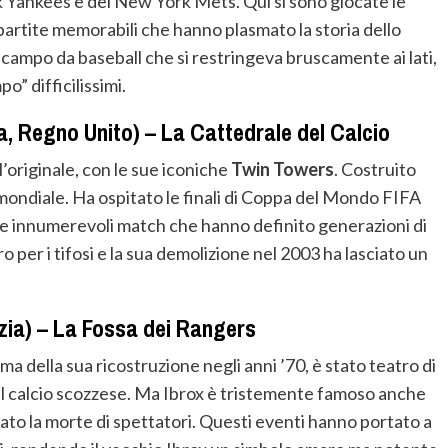
k Yankees e dei New York Mets. Qui si sono giocate le
partite memorabili che hanno plasmato la storia dello
 campo da baseball che si restringeva bruscamente ai lati,
o” difficilissimi.
, Regno Unito) – La Cattedrale del Calcio
’originale, con le sue iconiche
Twin Towers
. Costruito
e mondiale. Ha ospitato le finali di Coppa del Mondo FIFA
i e innumerevoli match che hanno definito generazioni di
o per i tifosi e la sua demolizione nel 2003 ha lasciato un
zia) – La Fossa dei Rangers
a della sua ricostruzione negli anni ’70, è stato teatro di
del calcio scozzese. Ma Ibrox è tristemente famoso anche
ato la morte di spettatori. Questi eventi hanno portato a