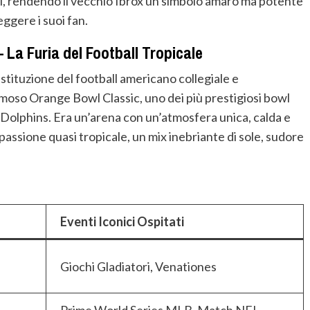
di, rendendo il vecchio Ibrox un simbolo amaro ma potente
ggere i suoi fan.
 La Furia del Football Tropicale
istituzione del football americano collegiale e
amoso Orange Bowl Classic, uno dei più prestigiosi bowl
i Dolphins. Era un’arena con un’atmosfera unica, calda e
passione quasi tropicale, un mix inebriante di sole, sudore
Eventi Iconici Ospitati
Giochi Gladiatori, Venationes
Prime World Series MLB, Match NFL