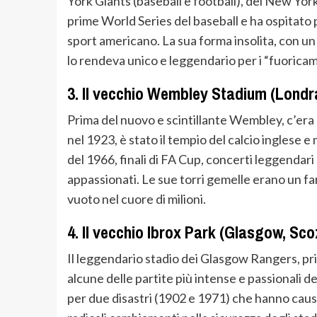
York Giants (baseball e football), dei New Yor
prime World Series del baseball e ha ospitato 
sport americano. La sua forma insolita, con un
lo rendeva unico e leggendario per i “fuoricamp
3.
Il vecchio Wembley Stadium (Londra
Prima del nuovo e scintillante Wembley, c’era l
nel 1923, è stato il tempio del calcio inglese 
del 1966, finali di FA Cup, concerti leggendar
appassionati. Le sue torri gemelle erano un far
vuoto nel cuore di milioni.
4.
Il vecchio Ibrox Park (Glasgow, Sco
Il leggendario stadio dei Glasgow Rangers, prim
alcune delle partite più intense e passionali 
per due disastri (1902 e 1971) che hanno caus