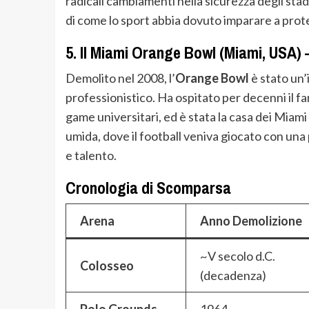
radicali cambiamenti nella sicurezza degli sta
di come lo sport abbia dovuto imparare a prote
5.
Il Miami Orange Bowl (Miami, USA) –
Demolito nel 2008, l’
Orange Bowl
è stato un’
professionistico. Ha ospitato per decenni il f
game universitari, ed è stata la casa dei Miam
umida, dove il football veniva giocato con una 
e talento.
Cronologia di Scomparsa
Arena
Anno Demolizione
~V secolo d.C.
Colosseo
(decadenza)
Polo Grounds
1964