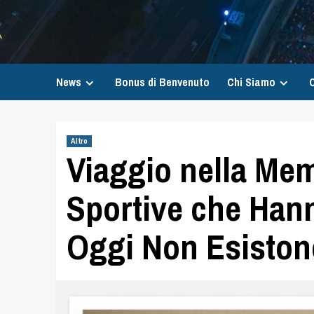
News
Bonus di Benvenuto
Chi Siamo
C
Altro
Viaggio nella Mem
Sportive che Hann
Oggi Non Esiston