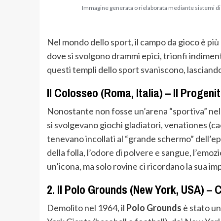
Immagine generata o rielaborata mediante sistemi di in
Nel mondo dello sport, il campo da gioco è più
dove si svolgono drammi epici, trionfi indimen
questi templi dello sport svaniscono, lasciando
Il Colosseo (Roma, Italia) – Il Progenit
Nonostante non fosse un’arena “sportiva” nel
si svolgevano giochi gladiatori, venationes (cac
tenevano incollati al “grande schermo” dell’epo
della folla, l’odore di polvere e sangue, l’emoz
un’icona, ma solo rovine ci ricordano la sua im
2.
Il Polo Grounds (New York, USA) – C
Demolito nel 1964, il
Polo Grounds
è stato un