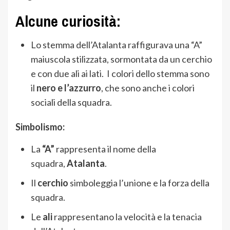
Alcune curiosità:
Lo stemma dell’Atalanta raffigurava una “A”
maiuscola stilizzata, sormontata da un cerchio
e con due ali ai lati. I colori dello stemma sono
il
nero e l’azzurro
, che sono anche i colori
sociali della squadra.
Simbolismo:
La
“A”
rappresenta il nome della
squadra,
Atalanta
.
Il
cerchio
simboleggia l’unione e la forza della
squadra.
Le
ali
rappresentano la velocità e la tenacia