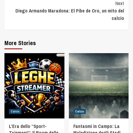
Next
Diego Armando Maradona: El Pibe de Oro, un mito del
calcio
More Stories
Calcio
Calcio
L’Era dello “Sport-
Fantasmi in Campo: La
Tainment”: Il Boom delle
Maledizione degli Stadi