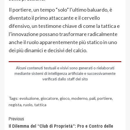
Il portiere, un tempo “solo” l’ultimo baluardo, è
diventato il primo attaccante e il cervello
difensivo, un testimone chiave di come la tattica e
l’innovazione possano trasformare radicalmente
anche il ruolo apparentemente più statico in uno
dei più dinamici e decisivi del calcio.
Alcuni contenuti testuali e visivi sono generati o rielaborati
mediante sistemi di intelligenza artificiale e successivamente
verificati dallo staff del sito
Tags:
evoluzione
,
giocatore
,
gioco
,
moderno
,
pali
,
portiere
,
regista
,
ruolo
,
tattica
Previous
Il Dilemma del “Club di Proprietà”: Pro e Contro delle