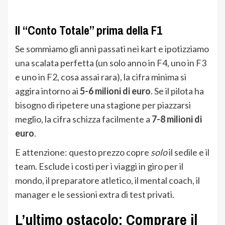
Il “Conto Totale” prima della F1
Se sommiamo gli anni passati nei kart e ipotizziamo
una scalata perfetta (un solo anno in F4, uno in F3
e uno in F2, cosa assai rara), la cifra minima si
aggira intorno ai
5-6 milioni di euro
. Se il pilota ha
bisogno di ripetere una stagione per piazzarsi
meglio, la cifra schizza facilmente a
7-8 milioni di
euro
.
E attenzione: questo prezzo copre
solo
il sedile e il
team. Esclude i costi per i viaggi in giro per il
mondo, il preparatore atletico, il mental coach, il
manager e le sessioni extra di test privati.
L’ultimo ostacolo: Comprare il