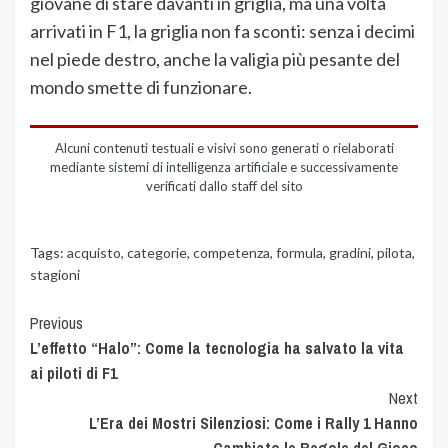
giovane di stare davanti in griglia, ma una volta
arrivati in F1, la griglia non fa sconti: senza i decimi
nel piede destro, anche la valigia più pesante del
mondo smette di funzionare.
Alcuni contenuti testuali e visivi sono generati o rielaborati
mediante sistemi di intelligenza artificiale e successivamente
verificati dallo staff del sito
Tags:
acquisto
,
categorie
,
competenza
,
formula
,
gradini
,
pilota
,
stagioni
Previous
L’effetto “Halo”: Come la tecnologia ha salvato la vita
ai piloti di F1
Next
L’Era dei Mostri Silenziosi: Come i Rally 1 Hanno
Cambiato le Regole del Gioco