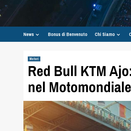
News
Bonus di Benvenuto
Chi Siamo
C
Motori
Red Bull KTM Ajo: 
nel Motomondial