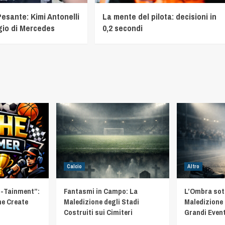
Pesante: Kimi Antonelli
La mente del pilota: decisioni in
gio di Mercedes
0,2 secondi
Calcio
Altro
t-Tainment”:
Fantasmi in Campo: La
L’Ombra sotto
he Create
Maledizione degli Stadi
Maledizione 
Costruiti sui Cimiteri
Grandi Event