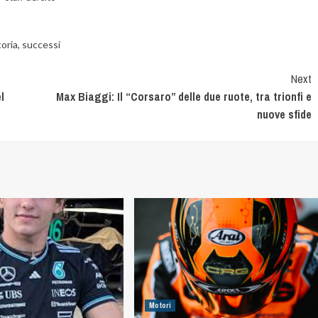
toria
,
successi
Next
l
Max Biaggi: Il “Corsaro” delle due ruote, tra trionfi e
nuove sfide
Motori