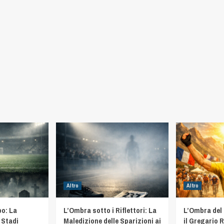
Altro
Altro
o: La
L’Ombra sotto i Riflettori: La
L’Ombra del
 Stadi
Maledizione delle Sparizioni ai
il Gregario R