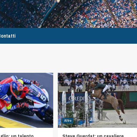
ontatti
Altro
glio: un talento
Steve Guerdat: un cavaliere