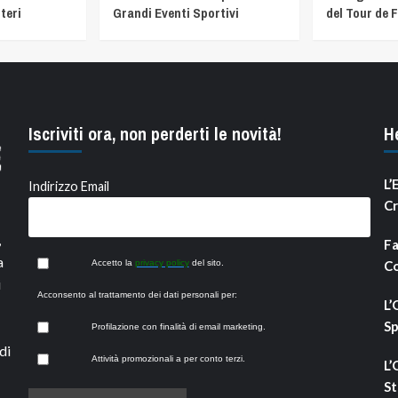
teri
Grandi Eventi Sportivi
del Tour de 
Iscriviti ora, non perderti le novità!
H
L’
Indirizzo Email
Cr
,
Fa
a
Accetto la
privacy policy
del sito.
Co
i
Acconsento al trattamento dei dati personali per:
L’
Sp
Profilazione con finalità di email marketing.
di
Attività promozionali a per conto terzi.
L’
St