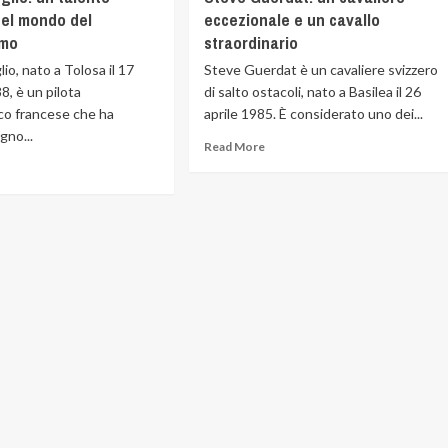
nel mondo del
eccezionale e un cavallo
smo
straordinario
io, nato a Tolosa il 17
Steve Guerdat è un cavaliere svizzero
8, è un pilota
di salto ostacoli, nato a Basilea il 26
ico francese che ha
aprile 1985. È considerato uno dei...
egno...
Read More