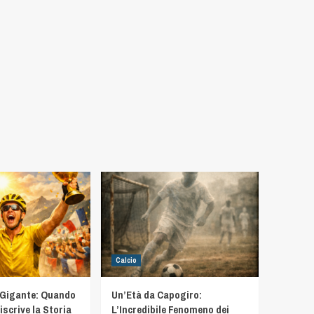
Calcio
 Gigante: Quando
Un’Età da Capogiro:
iscrive la Storia
L’Incredibile Fenomeno dei