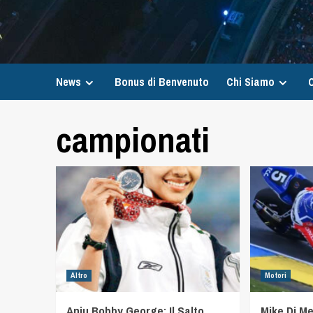
News
Bonus di Benvenuto
Chi Siamo
C
campionati
Altro
Motori
Anju Bobby George: Il Salto
Mike Di Me