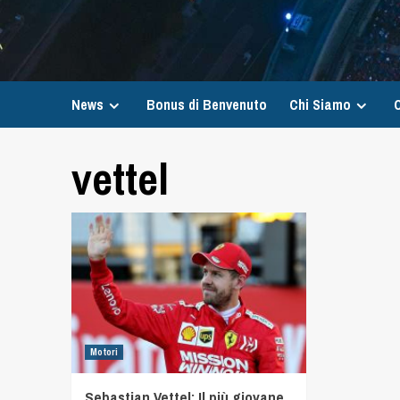
News
Bonus di Benvenuto
Chi Siamo
C
vettel
Motori
Sebastian Vettel: Il più giovane