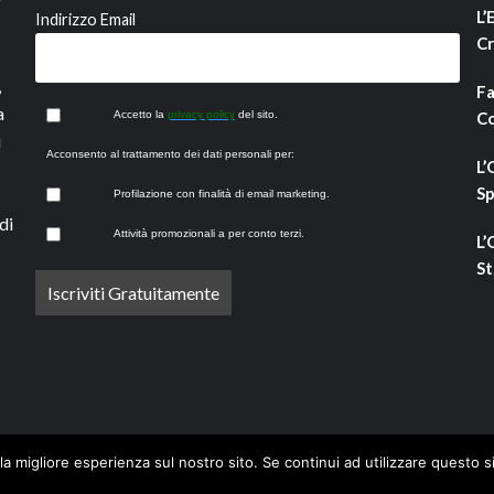
L’
Indirizzo Email
Cr
,
Fa
a
Accetto la
privacy policy
del sito.
Co
i
Acconsento al trattamento dei dati personali per:
L’
Sp
Profilazione con finalità di email marketing.
di
Attività promozionali a per conto terzi.
L’
St
la migliore esperienza sul nostro sito. Se continui ad utilizzare questo s