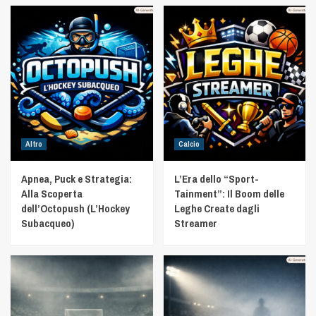
Altro
Calcio
Apnea, Puck e Strategia:
L’Era dello “Sport-
Alla Scoperta
Tainment”: Il Boom delle
dell’Octopush (L’Hockey
Leghe Create dagli
Subacqueo)
Streamer