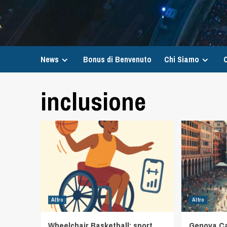
News
Bonus di Benvenuto
Chi Siamo
C
inclusione
Altro
Altro
Wheelchair Basketball: sport,
Genova Ca