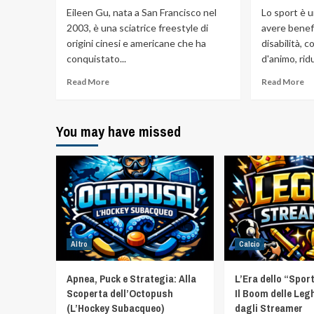
Eileen Gu, nata a San Francisco nel
Lo sport è u
2003, è una sciatrice freestyle di
avere benef
origini cinesi e americane che ha
disabilità, 
conquistato...
d'animo, ridu
Read More
Read More
You may have missed
Altro
Calcio
Apnea, Puck e Strategia: Alla
L’Era dello “Spor
Scoperta dell’Octopush
Il Boom delle Leg
(L’Hockey Subacqueo)
dagli Streamer