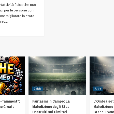
n'attività fisica che può
ici per le persone con
come migliorare lo stato
rre...
Calcio
Altro
t-Tainment”:
Fantasmi in Campo: La
L’Ombra sotto
he Create
Maledizione degli Stadi
Maledizione 
Costruiti sui Cimiteri
Grandi Event