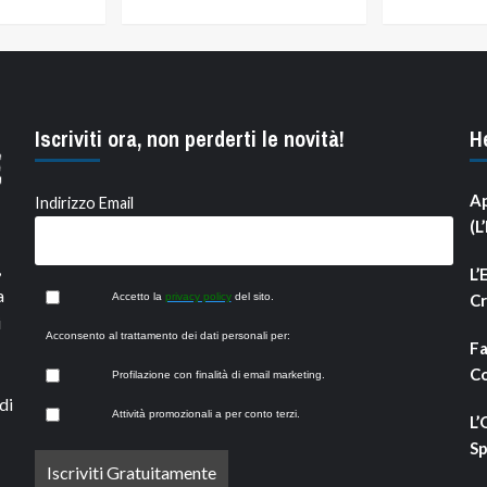
Iscriviti ora, non perderti le novità!
H
Ap
Indirizzo Email
(L
,
L’
a
Accetto la
privacy policy
del sito.
Cr
i
Acconsento al trattamento dei dati personali per:
Fa
Co
Profilazione con finalità di email marketing.
di
Attività promozionali a per conto terzi.
L’
Sp