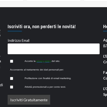
Iscriviti ora, non perderti le novità!
H
Ap
Indirizzo Email
(L
,
L’
a
Accetto la
privacy policy
del sito.
Cr
i
Acconsento al trattamento dei dati personali per:
Fa
Co
Profilazione con finalità di email marketing.
di
Attività promozionali a per conto terzi.
L’
Sp