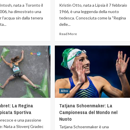
tosh, nata a Toronto il
Kristin Otto, nata a Lipsia il 7 febbraio
006, ha dimostrato una
1966, è una leggenda della nuoto
 l'acqua sin dalla tenera
tedesca. Conosciuta come la "Regina
a...
delle...
Read More
Altro
nbret: La Regina
Tatjana Schoenmaker: La
picata Sportiva
Campionessa del Mondo nel
Nuoto
precoce e una passione
le: Nata a Slovenj Gradec
Tatjana Schoenmaker è una