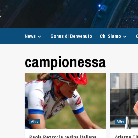
News
Bonus di Benvenuto
Chi Siamo
C
campionessa
Altro
Altro
Paola Pezzo: la regina italiana
Ariarne Ti