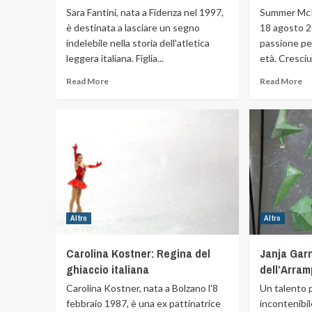
Sara Fantini, nata a Fidenza nel 1997,
Summer McIn
è destinata a lasciare un segno
18 agosto 2
indelebile nella storia dell'atletica
passione per
leggera italiana. Figlia...
età. Cresciut
Read More
Read More
Altro
Altro
Carolina Kostner: Regina del
Janja Gar
ghiaccio italiana
dell’Arram
Carolina Kostner, nata a Bolzano l'8
Un talento 
febbraio 1987, è una ex pattinatrice
incontenibi