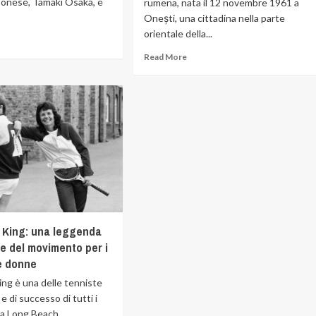
onese, Tamaki Osaka, e
rumena, nata il 12 novembre 1961 a
Onești, una cittadina nella parte
orientale della...
Read More
n King: una leggenda
 e del movimento per i
le donne
King è una delle tenniste
 e di successo di tutti i
a Long Beach,...