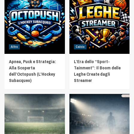
Altro
Calcio
Apnea, Puck e Strategia:
L’Era dello “Sport-
Alla Scoperta
Tainment”: Il Boom delle
dell’Octopush (L’Hockey
Leghe Create dagli
Subacqueo)
Streamer